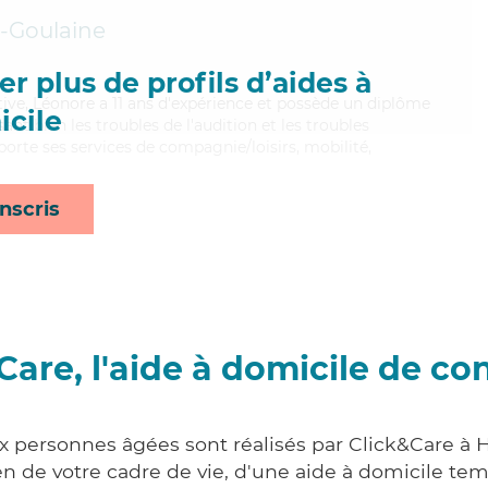
-Goulaine
r plus de profils d’aides à
itive, Léonore a 11 ans d'expérience et possède un diplôme
cile
sant bien les troubles de l'audition et les troubles
orte ses services de compagnie/loisirs, mobilité,
nscris
Care, l'aide à domicile de co
ux personnes âgées sont réalisés par Click&Care à 
 de votre cadre de vie, d'une aide à domicile tem