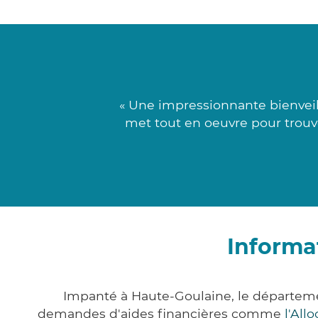
« Une impressionnante bienveil
met tout en oeuvre pour trouve
Informa
Impanté à Haute-Goulaine, le départeme
demandes d'aides financières comme
l'All