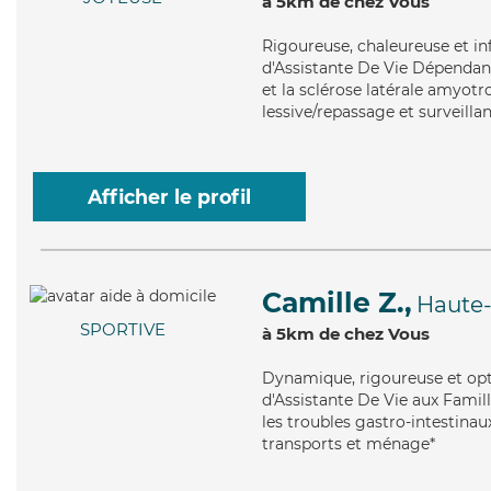
à 5km de chez Vous
Rigoureuse
, chaleureuse et i
d'Assistante De Vie Dépendanc
et la sclérose latérale amyotro
lessive/repassage et surveilla
Afficher le profil
Camille Z.,
Haute-
SPORTIVE
à 5km de chez Vous
Dynamique
, rigoureuse et op
d'Assistante De Vie aux Famil
les troubles gastro-intestinau
transports et ménage*