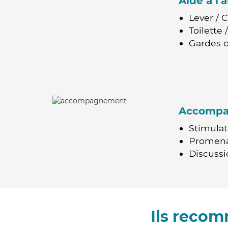
Aide à l
Lever / 
Toilette
Gardes d
Accomp
Stimulat
Promen
Discussio
Ils reco