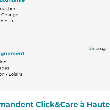
'autonomie
Coucher
 / Change
e nuit
agnement
ion
ades
n / Loisirs
mmandent Click&Care à Haute