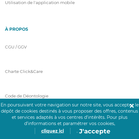
Utilisation de l'application mobile
À PROPOS
CGU / GGV
Charte Click&Care
Code de Déontologie
En poursuivant votre navigation sur notre site, vous acceptez le
✕
dépôt de cookies destinés à vous proposer des offres, contenus
et services adaptés à vos centres d’intérêts.
Pour plus
Mentions Légales
d’informations et paramétrer vos cookies,
J'accepte
cliquez ici
.