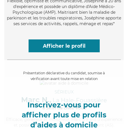
Flexible
, optimiste et communicative, Joséphine a 20 ans
d'expérience et possède un diplôme d'Aide Médico-
Psychologique (AMP). Maitrisant bien la maladie de
parkinson et les troubles respiratoires, Joséphine apporte
ses services de activités, rappels, ménage et repas*
Afficher le profil
Présentation déclarative du candidat, soumise à
vérification avant toute mise en relation
SÉRIEUX
Marc N.,
La Haie-Fouassière
Inscrivez-vous pour
à 5km de chez Vous
afficher plus de profils
Efficace
, généreux et minutieux, Marc a 9 ans d'expérience
d’aides à domicile
et possède un diplôme d'Etat d'aide-soignant (AS).