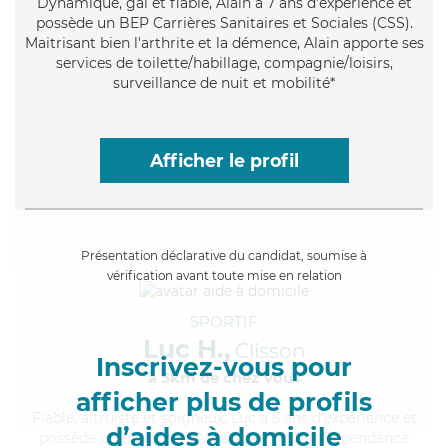
Dynamique
, gai et fiable, Alain a 7 ans d'expérience et
possède un BEP Carrières Sanitaires et Sociales (CSS).
Maitrisant bien l'arthrite et la démence, Alain apporte ses
services de toilette/habillage, compagnie/loisirs,
surveillance de nuit et mobilité*
Afficher le profil
Présentation déclarative du candidat, soumise à
vérification avant toute mise en relation
SPORTIF
Luc H.,
Clisson
Inscrivez-vous pour
à 5km de chez Vous
afficher plus de profils
Fiable
, altruiste et soigneux, Luc a 5 ans d'expérience et
d’aides à domicile
possède un diplôme d'Assistante De Vie Dépendance