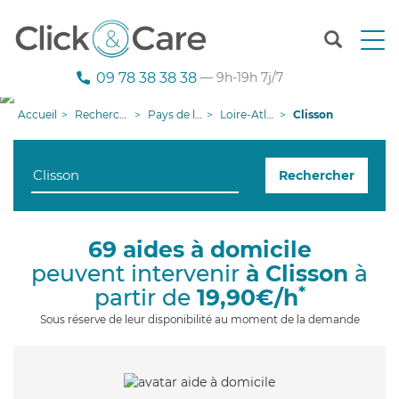
T
o
g
09 78 38 38 38
— 9h-19h 7j/7
g
l
Accueil
Recherche aide à domicile
Pays de la Loire
Loire-Atlantique
Clisson
e
n
a
Rechercher
v
i
g
a
69 aides à domicile
t
peuvent intervenir
à Clisson
à
i
o
*
partir de
19,90€/h
n
Sous réserve de leur disponibilité au moment de la demande