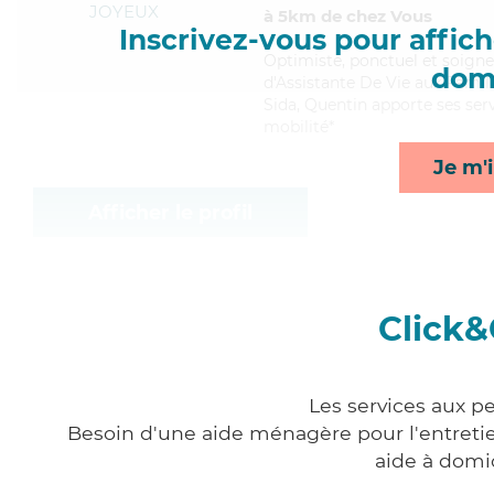
JOYEUX
à 5km de chez Vous
Inscrivez-vous pour affiche
Optimiste
, ponctuel et soign
domi
d'Assistante De Vie aux Famill
Sida, Quentin apporte ses servi
mobilité*
Je m'i
Afficher le profil
Click&
Les services aux pe
Besoin d'une aide ménagère pour l'entretien
aide à domi