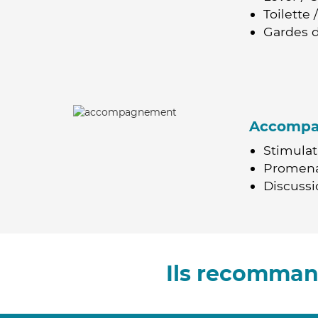
Toilette
Gardes d
Accomp
Stimulat
Promen
Discussio
Ils recommand