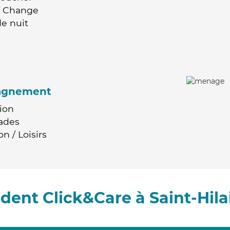
 / Change
e nuit
agnement
ion
ades
n / Loisirs
ent Click&Care à Saint-Hila