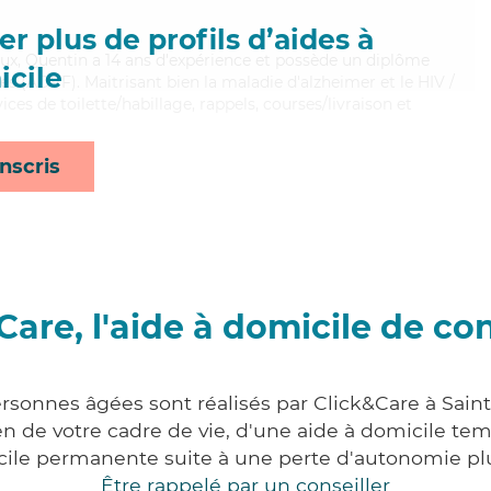
r plus de profils d’aides à
eux, Quentin a 14 ans d'expérience et possède un diplôme
cile
es (ADVF). Maitrisant bien la maladie d'alzheimer et le HIV /
ces de toilette/habillage, rappels, courses/livraison et
nscris
Care, l'aide à domicile de co
rsonnes âgées sont réalisés par Click&Care à Saint
 de votre cadre de vie, d'une aide à domicile tem
cile permanente suite à une perte d'autonomie pl
Être rappelé par un conseiller