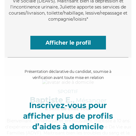
Vie Sociale (DEAVS). Maitrisant bien la dépression et
l'incontinence urinaire, Juliette apporte ses services de
courses/livraison, toilette/habillage, lessive/repassage et
compagnie/loisirs*
Afficher le profil
Présentation déclarative du candidat, soumise à
vérification avant toute mise en relation
SPORTIF
Baptiste E.,
Mésanger
Inscrivez-vous pour
à 5km de chez Vous
afficher plus de profils
Bienveillant
, dynamique et enthousiaste, Baptiste a 10 ans
d’aides à domicile
d'expérience et possède un diplôme d'Assistante De Vie aux
Familles (ADVF). Maitrisant bien les troubles du sang et la