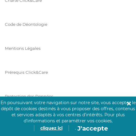
Charte Click&Care
Code de Déontologie
Mentions Légales
Prérequis Click&Care
Protection des Données
En poursuivant votre navigation sur notre site, vous acceptez le
✕
dépôt de cookies destinés à vous proposer des offres, contenus
et services adaptés à vos centres d’intérêts.
Pour plus
Vie Privée
d’informations et paramétrer vos cookies,
J'accepte
cliquez ici
.