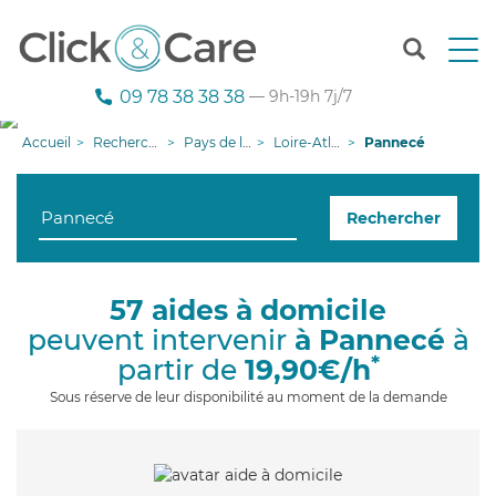
T
o
g
09 78 38 38 38
— 9h-19h 7j/7
g
l
Accueil
Recherche aide à domicile
Pays de la Loire
Loire-Atlantique
Pannecé
e
n
a
Rechercher
v
i
g
a
57 aides à domicile
t
peuvent intervenir
à Pannecé
à
i
o
*
partir de
19,90€/h
n
Sous réserve de leur disponibilité au moment de la demande