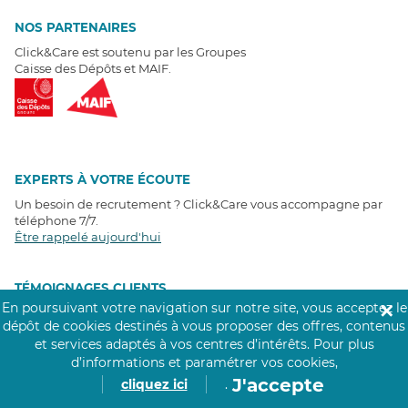
NOS PARTENAIRES
Click&Care est soutenu par les Groupes
Caisse des Dépôts et MAIF.
EXPERTS À VOTRE ÉCOUTE
Un besoin de recrutement ? Click&Care vous accompagne par
téléphone 7/7
.
Être rappelé aujourd'hui
T
É
MOIGNAGES CLIENTS
En poursuivant votre navigation sur notre site, vous acceptez le
✕
dépôt de cookies destinés à vous proposer des offres, contenus
4,6
/5
et services adaptés à vos centres d’intérêts.
Pour plus
Avis clients
récoltés sur
Google
d’informations et paramétrer vos cookies,
J'accepte
cliquez ici
.