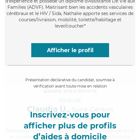
d'expérience et possède un diplôme d'Assistante De Vie aux
Familles (ADVF). Maitrisant bien les accidents vasculaires
cérébraux et le HIV / Sida, Nathalie apporte ses services de
courses/livraison, mobilité, toilette/habillage et
lever/coucher*
Afficher le profil
Présentation déclarative du candidat, soumise à
vérification avant toute mise en relation
JOYEUSE
Claudia U.,
Saint-Géréon
Inscrivez-vous pour
à 5km de chez Vous
afficher plus de profils
Appliquée
, fiable et humaine, Claudia a 20 ans d'expérience
d’aides à domicile
et possède un diplôme d'Assistante De Vie aux Familles