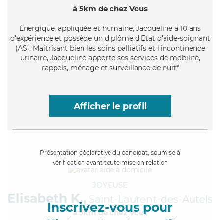
à 5km de chez Vous
Énergique
, appliquée et humaine, Jacqueline a 10 ans
d'expérience et possède un diplôme d'Etat d'aide-soignant
(AS). Maitrisant bien les soins palliatifs et l'incontinence
urinaire, Jacqueline apporte ses services de mobilité,
rappels, ménage et surveillance de nuit*
Afficher le profil
Présentation déclarative du candidat, soumise à
vérification avant toute mise en relation
JOYEUSE
Elisabeth K.,
Saint-Laurent-des-Autels
Inscrivez-vous pour
à 5km de chez Vous