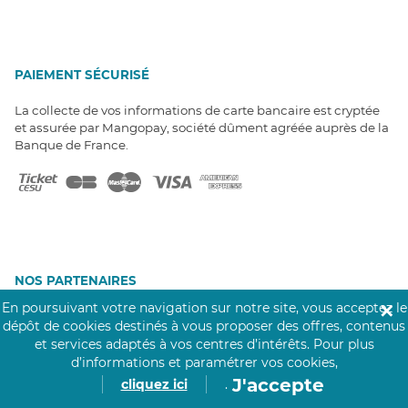
PAIEMENT SÉCURISÉ
La collecte de vos informations de carte bancaire est cryptée
et assurée par Mangopay, société dûment agréée auprès de la
Banque de France.
NOS PARTENAIRES
Click&Care est soutenu par les Groupes
En poursuivant votre navigation sur notre site, vous acceptez le
✕
Caisse des Dépôts et MAIF.
dépôt de cookies destinés à vous proposer des offres, contenus
et services adaptés à vos centres d’intérêts.
Pour plus
d’informations et paramétrer vos cookies,
J'accepte
cliquez ici
.