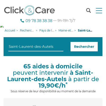
T
o
g
09 78 38 38 38
— 9h-19h 7j/7
g
l
Accueil
Recherche aide à domicile
Pays de la Loire
Maine-et-Loire
Saint-Laurent-des-Autels
e
n
a
Rechercher
v
i
g
a
65 aides à domicile
t
peuvent intervenir
à Saint-
i
o
Laurent-des-Autels
à partir de
n
*
19,90€/h
Sous réserve de leur disponibilité au moment de la demande