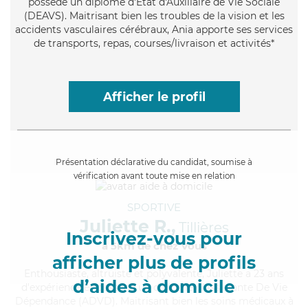
possède un diplôme d'État d'Auxiliaire de Vie Sociale
(DEAVS). Maitrisant bien les troubles de la vision et les
accidents vasculaires cérébraux, Ania apporte ses services
de transports, repas, courses/livraison et activités*
Afficher le profil
Présentation déclarative du candidat, soumise à
vérification avant toute mise en relation
SPORTIVE
Juliette R.,
Tillières
Inscrivez-vous pour
à 5km de chez Vous
afficher plus de profils
Enthousiaste
, altruiste et polyvalente, Juliette a 23 ans
d’aides à domicile
d'expérience et possède un diplôme d'Assistante De Vie
Dépendance (ADVD). Maitrisant bien les soins médicaux à