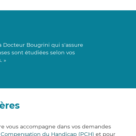
 Docteur Bougrini qui s'assure
nses sont étudiées selon vos
. »
ières
k&Care vous accompagne dans vos demandes
e Compensation du Handicap (PCH)
et pour