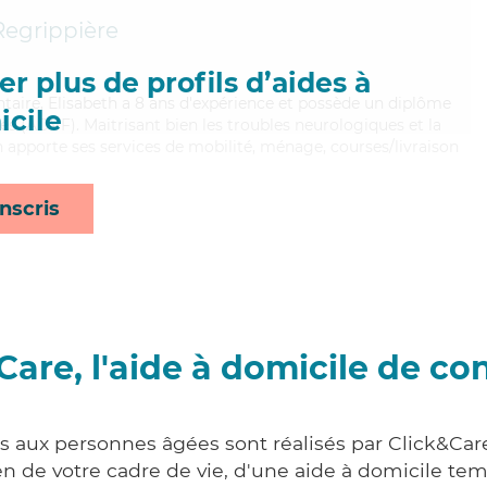
Regrippière
r plus de profils d’aides à
ntaire, Elisabeth a 8 ans d'expérience et possède un diplôme
cile
es (ADVF). Maitrisant bien les troubles neurologiques et la
h apporte ses services de mobilité, ménage, courses/livraison
nscris
Care, l'aide à domicile de co
s aux personnes âgées sont réalisés par Click&Care 
 de votre cadre de vie, d'une aide à domicile tem