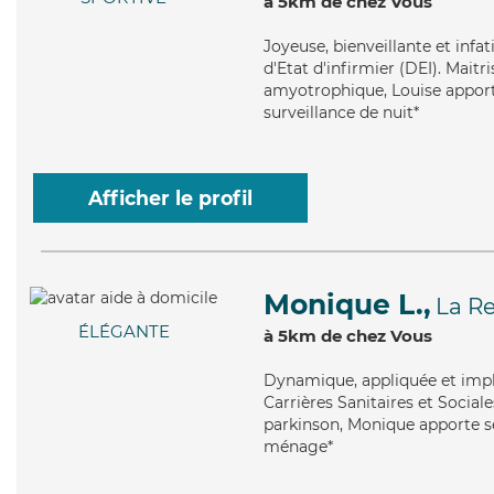
à 5km de chez Vous
Joyeuse
, bienveillante et inf
d'Etat d'infirmier (DEI). Maitr
amyotrophique, Louise apporte 
surveillance de nuit*
Afficher le profil
Monique L.,
La Re
ÉLÉGANTE
à 5km de chez Vous
Dynamique
, appliquée et im
Carrières Sanitaires et Sociale
parkinson, Monique apporte ses
ménage*