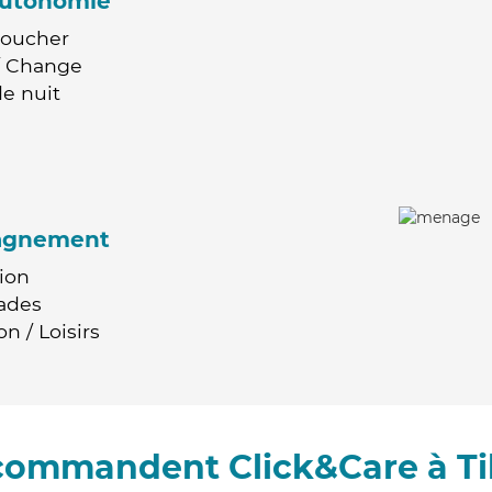
'autonomie
Coucher
 / Change
e nuit
agnement
ion
ades
n / Loisirs
ecommandent Click&Care à Til