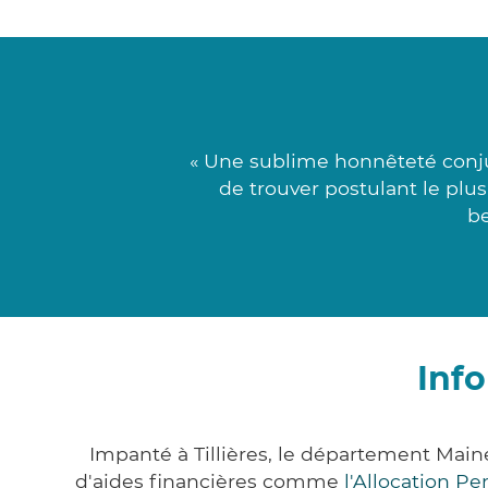
« Une sublime honnêteté conju
de trouver postulant le plu
be
Info
Impanté à Tillières, le département Mai
d'aides financières comme
l'Allocation P