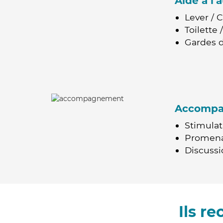
Aide à l
Lever / 
Toilette
Gardes d
Accomp
Stimulat
Promen
Discussio
Ils r