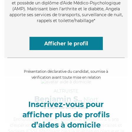
et possède un diplôme d'Aide Médico-Psychologique
(AMP). Maitrisant bien l'arthrite et le diabète, Angela
apporte ses services de transports, surveillance de nuit,
rappels et toilette/habillage*
Afficher le profil
Présentation déclarative du candidat, soumise à
vérification avant toute mise en relation
ALTRUISTE
Benjamin S.,
Niort
Inscrivez-vous pour
à 5km de chez Vous
afficher plus de profils
Enthousiaste
, fiable et volontaire, Benjamin a 6 ans
d’aides à domicile
d'expérience et possède un BEP Carrières Sanitaires et
Sociales (CSS). Maitrisant bien la sclérose en plaque et la