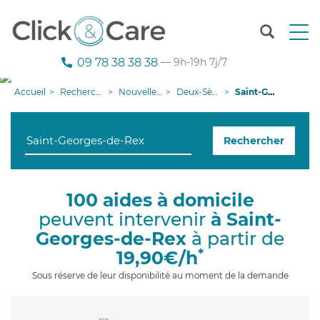
T
o
g
09 78 38 38 38
— 9h-19h 7j/7
g
l
Accueil
Recherche aide à domicile
Nouvelle-Aquitaine
Deux-Sèvres
Saint-Georges-de-Rex
e
n
a
Rechercher
v
i
g
a
100 aides à domicile
t
peuvent intervenir
à Saint-
i
o
Georges-de-Rex
à partir de
n
*
19,90€/h
Sous réserve de leur disponibilité au moment de la demande