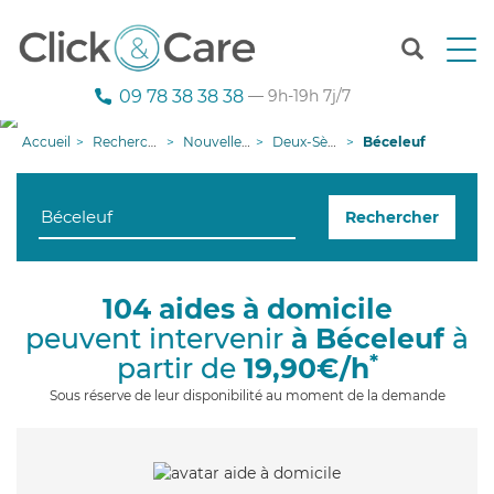
T
o
g
09 78 38 38 38
— 9h-19h 7j/7
g
l
Accueil
Recherche aide à domicile
Nouvelle-Aquitaine
Deux-Sèvres
Béceleuf
e
n
a
Rechercher
v
i
g
a
104 aides à domicile
t
peuvent intervenir
à Béceleuf
à
i
o
*
partir de
19,90€/h
n
Sous réserve de leur disponibilité au moment de la demande