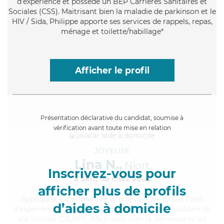
d'expérience et possède un BEP Carrières Sanitaires et
Sociales (CSS). Maitrisant bien la maladie de parkinson et le
HIV / Sida, Philippe apporte ses services de rappels, repas,
ménage et toilette/habillage*
Afficher le profil
Présentation déclarative du candidat, soumise à
vérification avant toute mise en relation
JOYEUSE
Lina N.,
Niort
Inscrivez-vous pour
à 5km de chez Vous
afficher plus de profils
Appliquée
, expérimentée et polyvalente, Lina a 7 ans
d’aides à domicile
d'expérience et possède un diplôme d'État d'Auxiliaire de
Vie Sociale (DEAVS). Maitrisant bien la démence et les