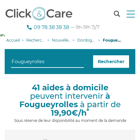
T
o
g
09 78 38 38 38
— 9h-19h 7j/7
g
l
Accueil
Recherche aide à domicile
Nouvelle-Aquitaine
Dordogne
Fougueyrolles
e
n
a
Rechercher
v
i
g
a
41 aides à domicile
t
peuvent intervenir
à
i
o
Fougueyrolles
à partir de
n
*
19,90€/h
Sous réserve de leur disponibilité au moment de la demande