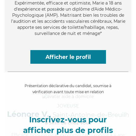
Expérimentée
, efficace et optimiste, Marie a 18 ans
d'expérience et possède un diplôme d'Aide Médico-
Psychologique (AMP). Maitrisant bien les troubles de
l'audition et les accidents vasculaires cérébraux, Marie
apporte ses services de toilette/habillage, repas,
surveillance de nuit et ménage*
Afficher le profil
Présentation déclarative du candidat, soumise à
vérification avant toute mise en relation
JOYEUSE
Léonore V.,
Saint-Antoine-de-Breuilh
Inscrivez-vous pour
à 5km de chez Vous
afficher plus de profils
Efficace
, rigoureuse et expérimentée, Léonore a 4 ans