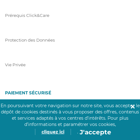
Prérequis Click&Care
Protection des Données
Vie Privée
PAIEMENT SÉCURISÉ
La collecte de vos informations de carte bancaire est cryptée
En poursuivant votre navigation sur notre site, vous acceptez le
✕
et assurée par Mangopay, société dûment agréée auprès de la
dépôt de cookies destinés à vous proposer des offres, contenus
Banque de France.
et services adaptés à vos centres d’intérêts.
Pour plus
d’informations et paramétrer vos cookies,
J'accepte
cliquez ici
.