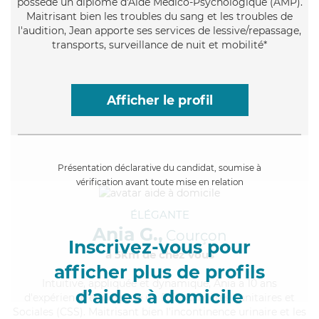
possède un diplôme d'Aide Médico-Psychologique (AMP).
Maitrisant bien les troubles du sang et les troubles de
l'audition, Jean apporte ses services de lessive/repassage,
transports, surveillance de nuit et mobilité*
Afficher le profil
Présentation déclarative du candidat, soumise à
vérification avant toute mise en relation
ÉLÉGANTE
Ania G.,
Courçon
Inscrivez-vous pour
à 5km de chez Vous
afficher plus de profils
Intuitive
, appliquée et dynamique, Ania a 10 ans
d’aides à domicile
d'expérience et possède un BEP Carrières Sanitaires et
Sociales (CSS). Maitrisant bien l'incontinence urinaire et les