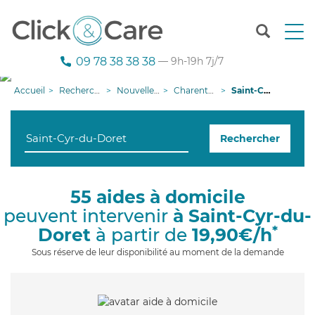
T
o
g
09 78 38 38 38
— 9h-19h 7j/7
g
l
Accueil
Recherche aide à domicile
Nouvelle-Aquitaine
Charente-Maritime
Saint-Cyr-du-Doret
e
n
a
Rechercher
v
i
g
a
55 aides à domicile
t
peuvent intervenir
à Saint-Cyr-du-
i
o
*
Doret
à partir de
19,90€/h
n
Sous réserve de leur disponibilité au moment de la demande