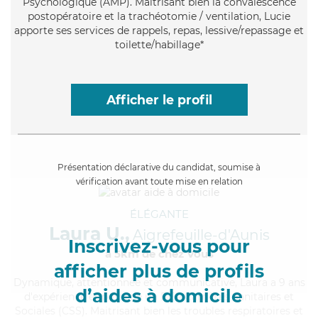
Psychologique (AMP). Maitrisant bien la convalescence
postopératoire et la trachéotomie / ventilation, Lucie
apporte ses services de rappels, repas, lessive/repassage et
toilette/habillage*
Afficher le profil
Présentation déclarative du candidat, soumise à
vérification avant toute mise en relation
ÉLÉGANTE
Laura U.,
Aigrefeuille-d'Aunis
Inscrivez-vous pour
à 5km de chez Vous
afficher plus de profils
Dynamique
, attentionnée et communicative, Laura a 9 ans
d’aides à domicile
d'expérience et possède un BEP Carrières Sanitaires et
Sociales (CSS). Maitrisant bien les troubles respiratoires et