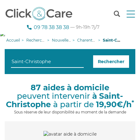
T
o
g
09 78 38 38 38
— 9h-19h 7j/7
g
l
Accueil
Recherche aide à domicile
Nouvelle-Aquitaine
Charente-Maritime
Saint-Christophe
e
n
a
Rechercher
v
i
g
a
87 aides à domicile
t
peuvent intervenir
à Saint-
i
o
*
Christophe
à partir de
19,90€/h
n
Sous réserve de leur disponibilité au moment de la demande