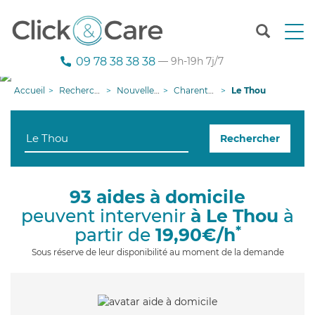
T
o
g
09 78 38 38 38
— 9h-19h 7j/7
g
l
Accueil
Recherche aide à domicile
Nouvelle-Aquitaine
Charente-Maritime
Le Thou
e
n
a
Rechercher
v
i
g
a
93 aides à domicile
t
peuvent intervenir
à Le Thou
à
i
o
*
partir de
19,90€/h
n
Sous réserve de leur disponibilité au moment de la demande