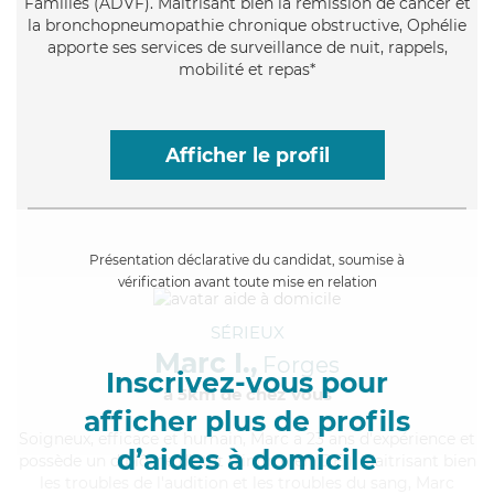
Familles (ADVF). Maitrisant bien la rémission de cancer et
la bronchopneumopathie chronique obstructive, Ophélie
apporte ses services de surveillance de nuit, rappels,
mobilité et repas*
Afficher le profil
Présentation déclarative du candidat, soumise à
vérification avant toute mise en relation
SÉRIEUX
Marc I.,
Forges
Inscrivez-vous pour
à 5km de chez Vous
afficher plus de profils
Soigneux
, efficace et humain, Marc a 23 ans d'expérience et
d’aides à domicile
possède un diplôme d'Etat d'infirmier (DEI). Maitrisant bien
les troubles de l'audition et les troubles du sang, Marc