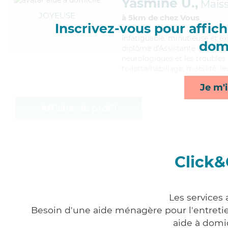
Yasmine U.,
Mais
JOYEUSE
à 5km de chez Vous
Inscrivez-vous pour affiche
Infatiguable
, minutieuse et e
domi
diplôme d'Assistante De Vie a
neurologiques et les troubles 
toilette/habillage, mobilité, l
Je m'i
Afficher le profil
Click&
Les services 
Besoin d'une aide ménagère pour l'entretien
aide à domi