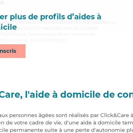
se
r plus de profils d’aides à
xpérimentée, Yasmine a 6 ans d'expérience et possède un
cile
ux Familles (ADVF). Maitrisant bien les troubles
respiratoires, Yasmine apporte ses services de
ever/coucher et lessive/repassage*
nscris
Care, l'aide à domicile de co
aux personnes âgées sont réalisés par Click&Care 
 de votre cadre de vie, d'une aide à domicile tem
cile permanente suite à une perte d'autonomie pl