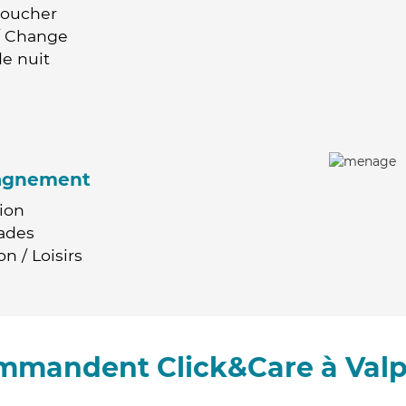
Coucher
 / Change
e nuit
agnement
ion
ades
n / Loisirs
ommandent Click&Care à Val