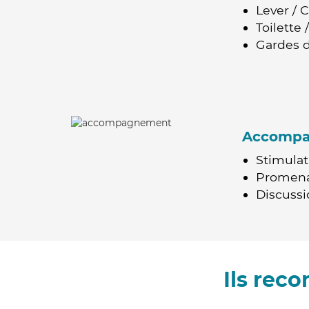
Lever / 
Toilette
Gardes d
Accomp
Stimulat
Promen
Discussio
Ils rec