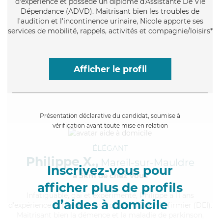
d'expérience et possède un diplôme d'Assistante De Vie
Dépendance (ADVD). Maitrisant bien les troubles de
l'audition et l'incontinence urinaire, Nicole apporte ses
services de mobilité, rappels, activités et compagnie/loisirs*
Afficher le profil
Présentation déclarative du candidat, soumise à
vérification avant toute mise en relation
ÉLÉGANT
Philippe X.,
Mareil-sur-Mauldre
Inscrivez-vous pour
à 5km de chez Vous
afficher plus de profils
Infatiguable
, gai et expérimenté, Philippe a 11 ans
d’aides à domicile
d'expérience et possède un diplôme d'Etat d'infirmier (DEI).
Maitrisant bien la démence et la maladie de parkinson,