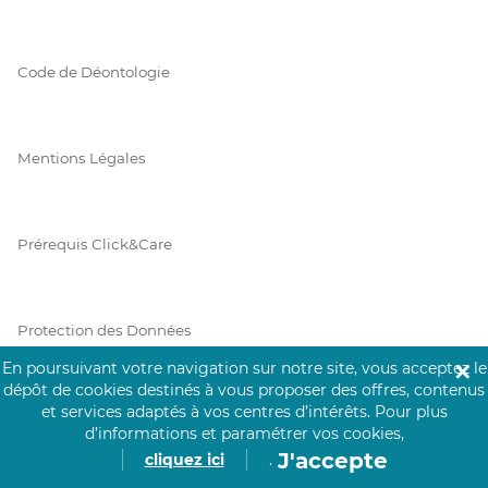
Code de Déontologie
Mentions Légales
Prérequis Click&Care
Protection des Données
En poursuivant votre navigation sur notre site, vous acceptez le
✕
dépôt de cookies destinés à vous proposer des offres, contenus
et services adaptés à vos centres d’intérêts.
Pour plus
Vie Privée
d’informations et paramétrer vos cookies,
J'accepte
cliquez ici
.