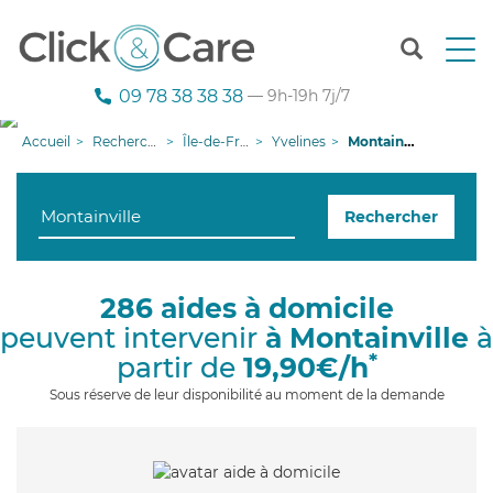
T
o
g
09 78 38 38 38
— 9h-19h 7j/7
g
l
Accueil
Recherche aide à domicile
Île-de-France
Yvelines
Montainville
e
n
a
Rechercher
v
i
g
a
286 aides à domicile
t
peuvent intervenir
à Montainville
à
i
o
*
partir de
19,90€/h
n
Sous réserve de leur disponibilité au moment de la demande