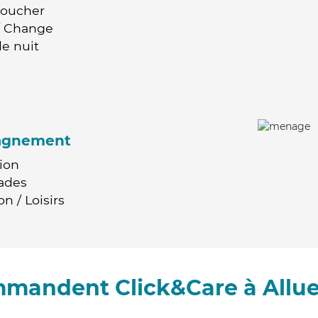
Coucher
 / Change
e nuit
agnement
ion
ades
n / Loisirs
mmandent Click&Care à Allue