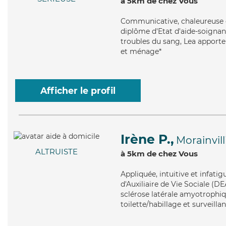
à 5km de chez Vous
Communicative
, chaleureuse 
diplôme d'Etat d'aide-soignant
troubles du sang, Lea apporte 
et ménage*
Afficher le profil
Irène P.,
Morainvill
ALTRUISTE
à 5km de chez Vous
Appliquée
, intuitive et infat
d'Auxiliaire de Vie Sociale (DE
sclérose latérale amyotrophiqu
toilette/habillage et surveilla