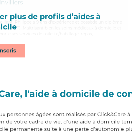
nvilliers
r plus de profils d’aides à
eillant, Philippe a 9 ans d'expérience et possède un diplôme
cile
les (ADVF). Maitrisant bien les soins médicaux à domicile et
pporte ses services de toilette/habillage, repas,
nscris
Care, l'aide à domicile de co
ux personnes âgées sont réalisés par Click&Care à 
 de votre cadre de vie, d'une aide à domicile tem
cile permanente suite à une perte d'autonomie pl