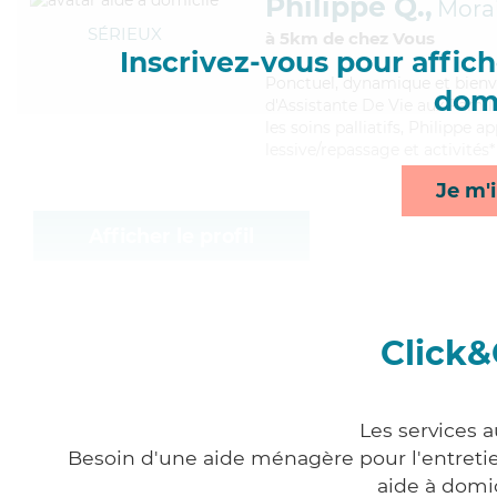
Philippe Q.,
Morai
SÉRIEUX
à 5km de chez Vous
Inscrivez-vous pour affiche
Ponctuel
, dynamique et bienv
domi
d'Assistante De Vie aux Famil
les soins palliatifs, Philippe a
lessive/repassage et activités*
Je m'i
Afficher le profil
Click&
Les services a
Besoin d'une aide ménagère pour l'entretien
aide à domi