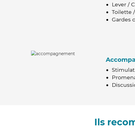
Lever / 
Toilette
Gardes d
Accomp
Stimulat
Promen
Discussio
Ils reco