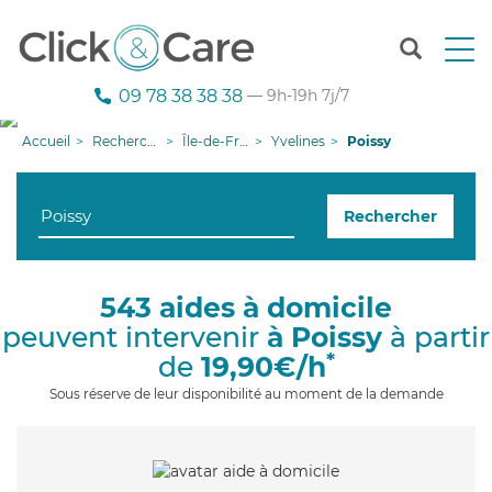
T
o
g
09 78 38 38 38
— 9h-19h 7j/7
g
l
Accueil
Recherche aide à domicile
Île-de-France
Yvelines
Poissy
e
n
a
Rechercher
v
i
g
a
543 aides à domicile
t
peuvent intervenir
à Poissy
à partir
i
o
*
de
19,90€/h
n
Sous réserve de leur disponibilité au moment de la demande