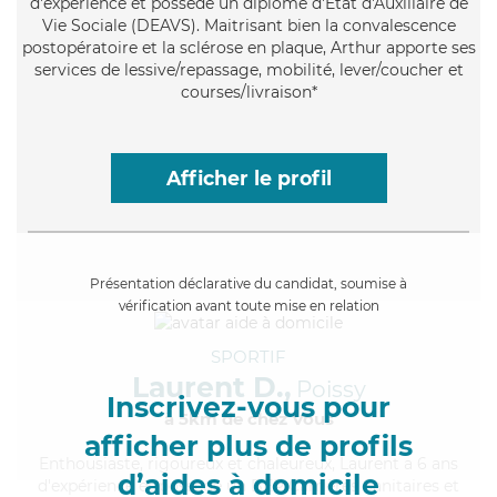
d'expérience et possède un diplôme d'État d'Auxiliaire de
Vie Sociale (DEAVS). Maitrisant bien la convalescence
postopératoire et la sclérose en plaque, Arthur apporte ses
services de lessive/repassage, mobilité, lever/coucher et
courses/livraison*
Afficher le profil
Présentation déclarative du candidat, soumise à
vérification avant toute mise en relation
SPORTIF
Laurent D.,
Poissy
Inscrivez-vous pour
à 5km de chez Vous
afficher plus de profils
Enthousiaste
, rigoureux et chaleureux, Laurent a 6 ans
d’aides à domicile
d'expérience et possède un BEP Carrières Sanitaires et