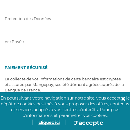
Protection des Données
Vie Privée
PAIEMENT SÉCURISÉ
La collecte de vos informations de carte bancaire est cryptée
et assurée par Mangopay, société dûment agréée auprès de la
Banque de France.
En poursuivant votre navigation sur notre site, vous acceptez le
✕
dépôt de cookies destinés à vous proposer des offres, contenus
et services adaptés à vos centres d’intérêts.
Pour plus
d’informations et paramétrer vos cookies,
J'accepte
cliquez ici
.