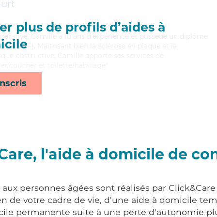
urt
r plus de profils d’aides à
opérative, Camille a 10 ans d'expérience et possède un diplôme
cile
es (ADVF). Maitrisant bien la sclérose en plaque et la
e obstructive, Camille apporte ses services de
ver/coucher et toilette/habillage*
nscris
Care, l'aide à domicile de co
s aux personnes âgées sont réalisés par Click&Care 
 de votre cadre de vie, d'une aide à domicile tem
cile permanente suite à une perte d'autonomie pl