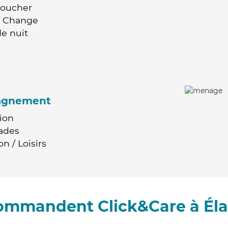
Coucher
 / Change
e nuit
agnement
ion
ades
n / Loisirs
commandent Click&Care à Él