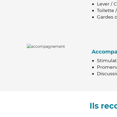
Lever / 
Toilette
Gardes d
Accomp
Stimulat
Promen
Discussio
Ils re