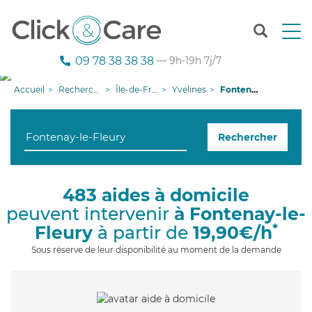
T
o
g
09 78 38 38 38
— 9h-19h 7j/7
g
l
Accueil
Recherche aide à domicile
Île-de-France
Yvelines
Fontenay-le-Fleury
e
n
a
Rechercher
v
i
g
a
483 aides à domicile
t
peuvent intervenir
à Fontenay-le-
i
o
*
Fleury
à partir de
19,90€/h
n
Sous réserve de leur disponibilité au moment de la demande