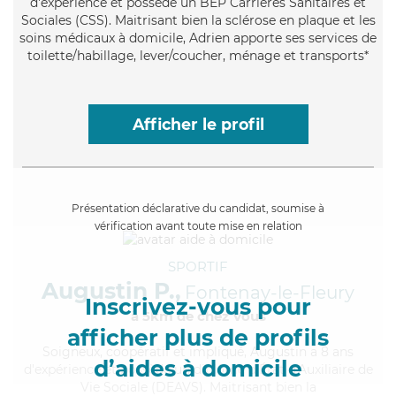
d'expérience et possède un BEP Carrières Sanitaires et
Sociales (CSS). Maitrisant bien la sclérose en plaque et les
soins médicaux à domicile, Adrien apporte ses services de
toilette/habillage, lever/coucher, ménage et transports*
Afficher le profil
Présentation déclarative du candidat, soumise à
vérification avant toute mise en relation
SPORTIF
Augustin P.,
Fontenay-le-Fleury
Inscrivez-vous pour
à 5km de chez Vous
afficher plus de profils
Soigneux
, coopératif et impliqué, Augustin a 8 ans
d’aides à domicile
d'expérience et possède un diplôme d'État d'Auxiliaire de
Vie Sociale (DEAVS). Maitrisant bien la