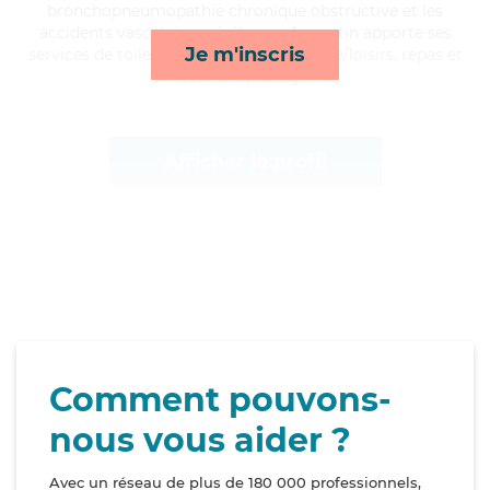
bronchopneumopathie chronique obstructive et les
accidents vasculaires cérébraux, Augustin apporte ses
Je m'inscris
services de toilette/habillage, compagnie/loisirs, repas et
lessive/repassage*
Afficher le profil
Comment pouvons-
nous vous aider ?
Avec un réseau de plus de 180 000 professionnels,