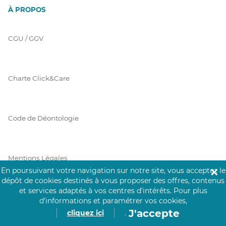
À PROPOS
CGU / GGV
Charte Click&Care
Code de Déontologie
Mentions Légales
En poursuivant votre navigation sur notre site, vous acceptez le
✕
dépôt de cookies destinés à vous proposer des offres, contenus
et services adaptés à vos centres d’intérêts.
Pour plus
Prérequis Click&Care
d’informations et paramétrer vos cookies,
J'accepte
cliquez ici
.