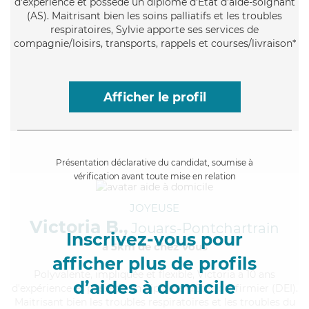
d'expérience et possède un diplôme d'Etat d'aide-soignant
(AS). Maitrisant bien les soins palliatifs et les troubles
respiratoires, Sylvie apporte ses services de
compagnie/loisirs, transports, rappels et courses/livraison*
Afficher le profil
Présentation déclarative du candidat, soumise à
vérification avant toute mise en relation
JOYEUSE
Victoria B.,
Jouars-Pontchartrain
Inscrivez-vous pour
à 5km de chez Vous
afficher plus de profils
Polyvalente
, impliquée et flexible, Victoria a 10 ans
d’aides à domicile
d'expérience et possède un diplôme d'Etat d'infirmier (DEI).
Maitrisant bien les troubles respiratoires et les troubles du