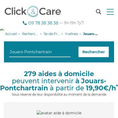
T
o
g
09 78 38 38 38
— 9h-19h 7j/7
g
l
Accueil
Recherche aide à domicile
Île-de-France
Yvelines
Jouars-Pontchartrain
e
n
a
Rechercher
v
i
g
a
279 aides à domicile
t
peuvent intervenir
à Jouars-
i
o
*
Pontchartrain
à partir de
19,90€/h
n
Sous réserve de leur disponibilité au moment de la demande