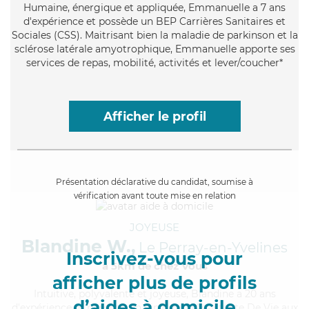
Humaine
, énergique et appliquée, Emmanuelle a 7 ans
d'expérience et possède un BEP Carrières Sanitaires et
Sociales (CSS). Maitrisant bien la maladie de parkinson et la
sclérose latérale amyotrophique, Emmanuelle apporte ses
services de repas, mobilité, activités et lever/coucher*
Afficher le profil
Présentation déclarative du candidat, soumise à
vérification avant toute mise en relation
JOYEUSE
Blandine W.,
Le Perray-en-Yvelines
Inscrivez-vous pour
à 5km de chez Vous
afficher plus de profils
Intuitive
, polyvalente et joyeuse, Blandine a 20 ans
d’aides à domicile
d'expérience et possède un diplôme d'Assistante De Vie aux