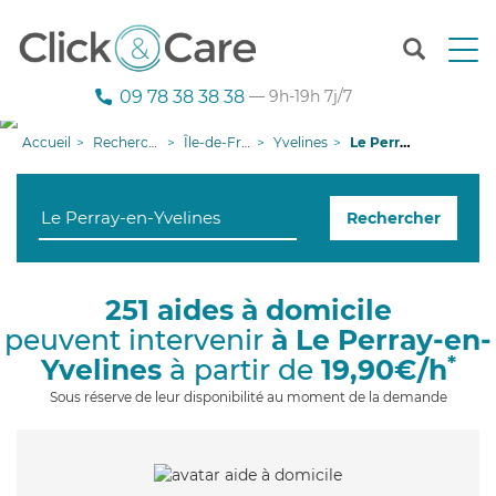
T
o
g
09 78 38 38 38
— 9h-19h 7j/7
g
l
Accueil
Recherche aide à domicile
Île-de-France
Yvelines
Le Perray-en-Yvelines
e
n
a
Rechercher
v
i
g
a
251 aides à domicile
t
peuvent intervenir
à Le Perray-en-
i
o
*
Yvelines
à partir de
19,90€/h
n
Sous réserve de leur disponibilité au moment de la demande