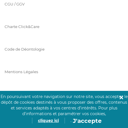
CGU / GGV
Charte Click&Care
Code de Déontologie
Mentions Légales
Prérequis Click&Care
En poursuivant votre navigation sur notre site, vous acceptez le
✕
dépôt de cookies destinés à vous proposer des offres, contenus
et services adaptés à vos centres d’intérêts.
Pour plus
d’informations et paramétrer vos cookies,
Protection des Données
J'accepte
cliquez ici
.