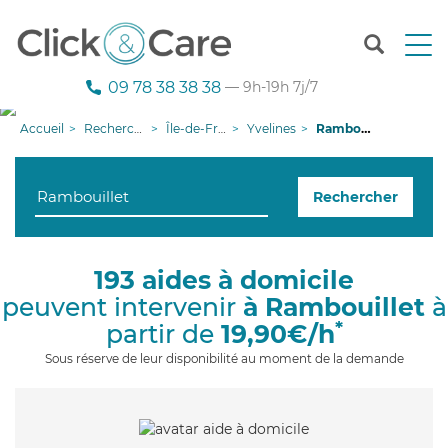
T
o
g
09 78 38 38 38
— 9h-19h 7j/7
g
l
Accueil
Recherche aide à domicile
Île-de-France
Yvelines
Rambouillet
e
n
a
Rechercher
v
i
g
a
193 aides à domicile
t
peuvent intervenir
à Rambouillet
à
i
o
*
partir de
19,90€/h
n
Sous réserve de leur disponibilité au moment de la demande