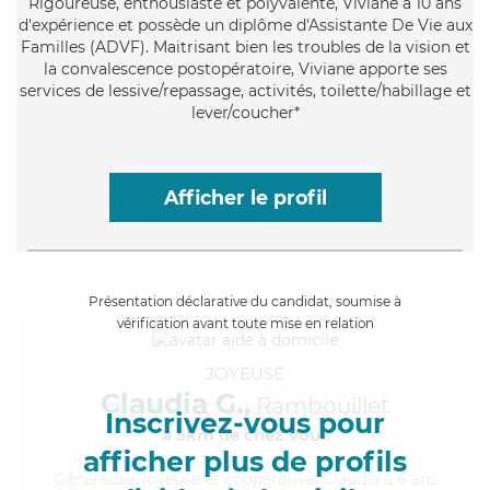
Rigoureuse
, enthousiaste et polyvalente, Viviane a 10 ans
d'expérience et possède un diplôme d'Assistante De Vie aux
Familles (ADVF). Maitrisant bien les troubles de la vision et
la convalescence postopératoire, Viviane apporte ses
services de lessive/repassage, activités, toilette/habillage et
lever/coucher*
Afficher le profil
Présentation déclarative du candidat, soumise à
vérification avant toute mise en relation
JOYEUSE
Claudia G.,
Rambouillet
Inscrivez-vous pour
à 5km de chez Vous
afficher plus de profils
Généreuse
, joyeuse et coopérative, Claudia a 6 ans