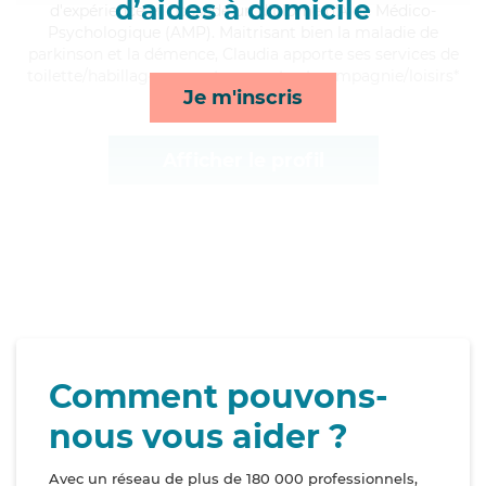
d’aides à domicile
d'expérience et possède un diplôme d'Aide Médico-
Psychologique (AMP). Maitrisant bien la maladie de
parkinson et la démence, Claudia apporte ses services de
toilette/habillage, repas, transports et compagnie/loisirs*
Je m'inscris
Afficher le profil
Comment pouvons-
nous vous aider ?
Avec un réseau de plus de 180 000 professionnels,