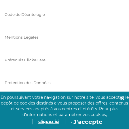
Code de Déontologie
Mentions Légales
Prérequis Click&Care
Protection des Données
En poursuivant votre navigation sur notre site, vous acceptez le
✕
dépôt de cookies destinés à vous proposer des offres, contenus
Vie Privée
et services adaptés à vos centres d’intérêts.
Pour plus
d’informations et paramétrer vos cookies,
J'accepte
cliquez ici
.