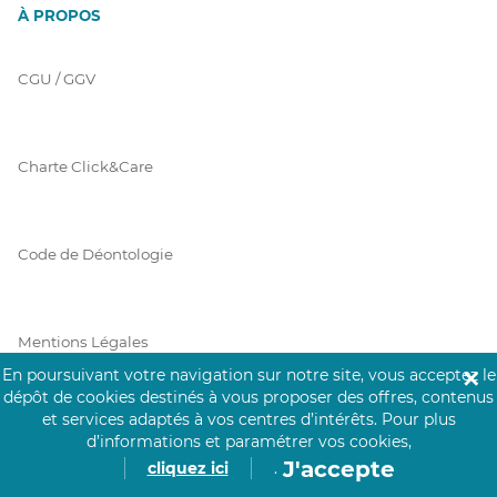
À PROPOS
CGU / GGV
Charte Click&Care
Code de Déontologie
Mentions Légales
En poursuivant votre navigation sur notre site, vous acceptez le
✕
dépôt de cookies destinés à vous proposer des offres, contenus
et services adaptés à vos centres d’intérêts.
Pour plus
Prérequis Click&Care
d’informations et paramétrer vos cookies,
J'accepte
cliquez ici
.