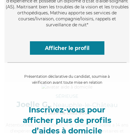
d'expérience et possède un diplôme d'Etat d'aide-soignant
(AS). Maitrisant bien les troubles de la vision et les troubles
orthopédiques, Mathieu apporte ses services de
courses/livraison, compagnie/loisirs, rappels et
surveillance de nuit*
Afficher le profil
Présentation déclarative du candidat, soumise à
vérification avant toute mise en relation
SÉRIEUSE
Joelle G.,
Neauphle-le-Château
Inscrivez-vous pour
à 5km de chez Vous
afficher plus de profils
Attentionnée
, communicative et généreuse, Joelle a 14 ans
d’aides à domicile
d'expérience et possède un BEP Carrières Sanitaires et