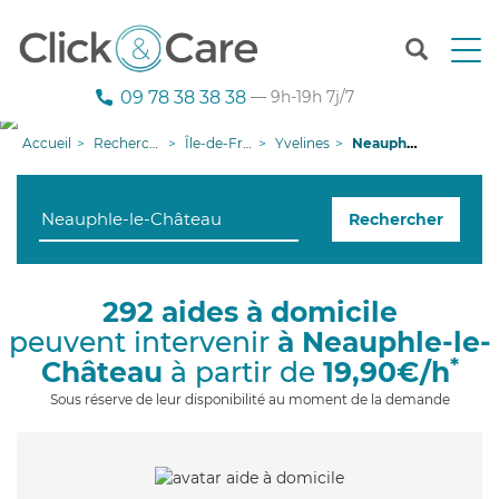
T
o
g
09 78 38 38 38
— 9h-19h 7j/7
g
l
Accueil
Recherche aide à domicile
Île-de-France
Yvelines
Neauphle-le-Château
e
n
a
Rechercher
v
i
g
a
292 aides à domicile
t
peuvent intervenir
à Neauphle-le-
i
o
*
Château
à partir de
19,90€/h
n
Sous réserve de leur disponibilité au moment de la demande