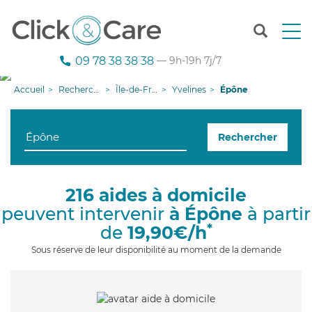
T
o
g
09 78 38 38 38
— 9h-19h 7j/7
g
l
Accueil
Recherche aide à domicile
Île-de-France
Yvelines
Épône
e
n
a
Rechercher
v
i
g
a
216 aides à domicile
t
peuvent intervenir
à Épône
à partir
i
o
*
de
19,90€/h
n
Sous réserve de leur disponibilité au moment de la demande