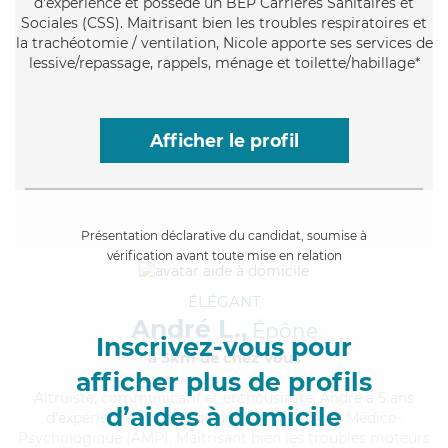
d'expérience et possède un BEP Carrières Sanitaires et
Sociales (CSS). Maitrisant bien les troubles respiratoires et
la trachéotomie / ventilation, Nicole apporte ses services de
lessive/repassage, rappels, ménage et toilette/habillage*
Afficher le profil
Présentation déclarative du candidat, soumise à
vérification avant toute mise en relation
ÉLÉGANT
André L.,
Épône
Inscrivez-vous pour
à 5km de chez Vous
afficher plus de profils
Altruiste
, communicatif et enthousiaste, André a 5 ans
d’aides à domicile
d'expérience et possède un diplôme d'Aide Médico-
Psychologique (AMP). Maitrisant bien les troubles moteurs