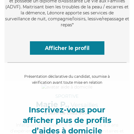
et possède un diplôme d'Assistante De Vie aux Familles
(ADVF). Maitrisant bien les troubles de la peau / escarres et
la démence, Léonore apporte ses services de
surveillance de nuit, compagnie/loisirs, lessive/repassage et
repas*
Afficher le profil
Présentation déclarative du candidat, soumise à
vérification avant toute mise en relation
SPORTIVE
Marie P.,
Versailles
Inscrivez-vous pour
à 5km de chez Vous
afficher plus de profils
Infatiguable
, polyvalente et flexible, Marie a 11 ans
d’aides à domicile
d'expérience et possède un BEP Carrières Sanitaires et