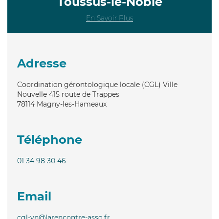
Toussus-le-Noble
En Savoir Plus
Adresse
Coordination gérontologique locale (CGL) Ville
Nouvelle 415 route de Trappes
78114
Magny-les-Hameaux
Téléphone
01 34 98 30 46
Email
cgl-vn@larencontre-asso.fr