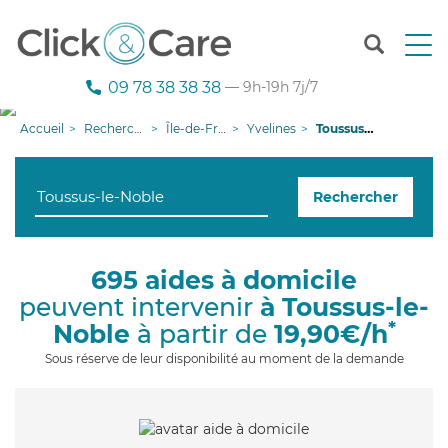
T
o
g
09 78 38 38 38
— 9h-19h 7j/7
g
l
Accueil
Recherche aide à domicile
Île-de-France
Yvelines
Toussus-le-Noble
e
n
a
Rechercher
v
i
g
a
695 aides à domicile
t
peuvent intervenir
à Toussus-le-
i
o
*
Noble
à partir de
19,90€/h
n
Sous réserve de leur disponibilité au moment de la demande