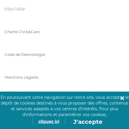
CGU / GGV
Charte Click&Care
Code de Déontologie
Mentions Légales
En poursuivant votre navigation sur notre site, vous acceptez le
✕
Prérequis Click&Care
dépôt de cookies destinés à vous proposer des offres, contenus
et services adaptés à vos centres d’intérêts.
Pour plus
d’informations et paramétrer vos cookies,
J'accepte
cliquez ici
.
Protection des Données