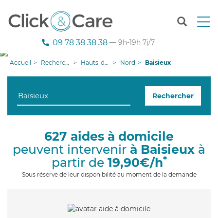
T
o
g
09 78 38 38 38
— 9h-19h 7j/7
g
l
Accueil
Recherche aide à domicile
Hauts-de-France
Nord
Baisieux
e
n
a
Rechercher
v
i
g
a
627 aides à domicile
t
peuvent intervenir
à Baisieux
à
i
o
*
partir de
19,90€/h
n
Sous réserve de leur disponibilité au moment de la demande