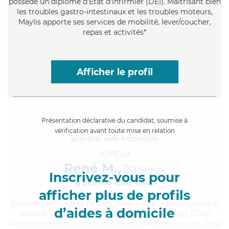
possède un diplôme d'Etat d'infirmier (DEI). Maitrisant bien
les troubles gastro-intestinaux et les troubles moteurs,
Maylis apporte ses services de mobilité, lever/coucher,
repas et activités*
Afficher le profil
Présentation déclarative du candidat, soumise à
vérification avant toute mise en relation
JOYEUX
René M.,
Baisieux
Inscrivez-vous pour
à 5km de chez Vous
afficher plus de profils
Soigneux
, efficace et flexible, René a 23 ans d'expérience et
d’aides à domicile
possède un BEP Carrières Sanitaires et Sociales (CSS).
Maitrisant bien la démence et les troubles de la vision, René