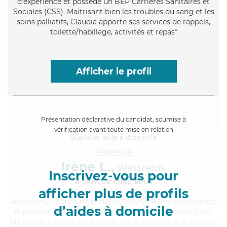
d'expérience et possède un BEP Carrières Sanitaires et
Sociales (CSS). Maitrisant bien les troubles du sang et les
soins palliatifs, Claudia apporte ses services de rappels,
toilette/habillage, activités et repas*
Afficher le profil
Présentation déclarative du candidat, soumise à
vérification avant toute mise en relation
SÉRIEUSE
Irène L.,
Wattrelos
Inscrivez-vous pour
à 5km de chez Vous
afficher plus de profils
Appliquée
, rigoureuse et fiable, Irène a 18 ans d'expérience
d’aides à domicile
et possède un BEP Carrières Sanitaires et Sociales (CSS).
Maitrisant bien les soins médicaux à domicile et la maladie