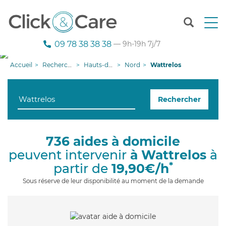
T
o
g
09 78 38 38 38
— 9h-19h 7j/7
g
l
Accueil
Recherche aide à domicile
Hauts-de-France
Nord
Wattrelos
e
n
a
Rechercher
v
i
g
a
736 aides à domicile
t
peuvent intervenir
à Wattrelos
à
i
o
*
partir de
19,90€/h
n
Sous réserve de leur disponibilité au moment de la demande