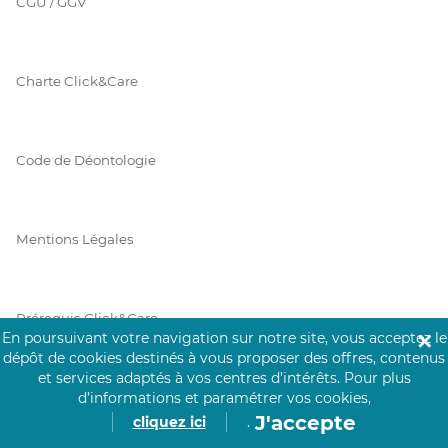
CGU / GGV
Charte Click&Care
Code de Déontologie
Mentions Légales
Prérequis Click&Care
En poursuivant votre navigation sur notre site, vous acceptez le
✕
dépôt de cookies destinés à vous proposer des offres, contenus
et services adaptés à vos centres d’intérêts.
Pour plus
Protection des Données
d’informations et paramétrer vos cookies,
J'accepte
cliquez ici
.