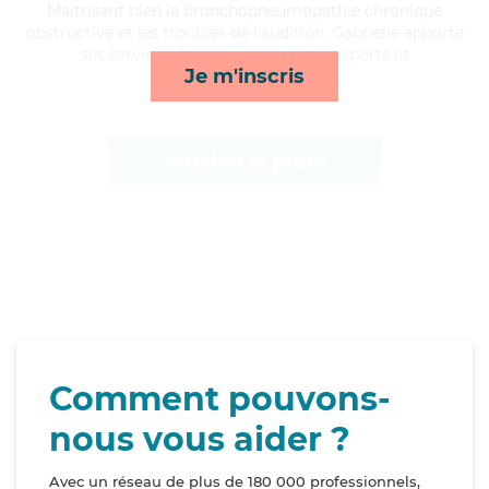
Maitrisant bien la bronchopneumopathie chronique
obstructive et les troubles de l'audition, Gabrielle apporte
ses services de repas, rappels, transports et
Je m'inscris
lessive/repassage*
Afficher le profil
Comment pouvons-
nous vous aider ?
Avec un réseau de plus de 180 000 professionnels,