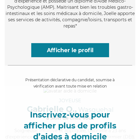
d'expérience et possède un diplôme d'Aide Médico-
Psychologique (AMP). Maitrisant bien les troubles gastro-
intestinaux et les soins médicaux à domicile, Joelle apporte
ses services de activités, compagnie/loisirs, transports et
repas*
Afficher le profil
Présentation déclarative du candidat, soumise à
vérification avant toute mise en relation
JOYEUSE
Gabrielle Q.,
Wasquehal
Inscrivez-vous pour
à 5km de chez Vous
afficher plus de profils
Soigneuse
, intuitive et appliquée, Gabrielle a 23 ans
d’aides à domicile
d'expérience et possède un diplôme d'Etat d'infirmier (DEI).