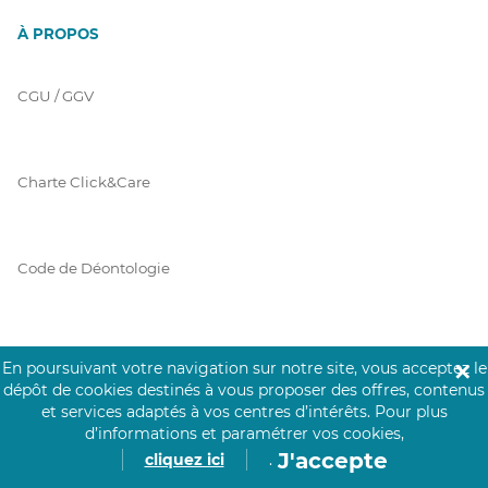
À PROPOS
CGU / GGV
Charte Click&Care
Code de Déontologie
Mentions Légales
En poursuivant votre navigation sur notre site, vous acceptez le
✕
dépôt de cookies destinés à vous proposer des offres, contenus
et services adaptés à vos centres d’intérêts.
Pour plus
d’informations et paramétrer vos cookies,
Prérequis Click&Care
J'accepte
cliquez ici
.