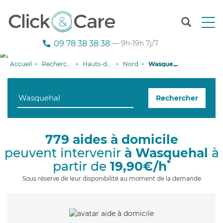
T
o
g
09 78 38 38 38
— 9h-19h 7j/7
g
l
Accueil
Recherche aide à domicile
Hauts-de-France
Nord
Wasquehal
e
n
a
Rechercher
v
i
g
a
779 aides à domicile
t
peuvent intervenir
à Wasquehal
à
i
o
*
partir de
19,90€/h
n
Sous réserve de leur disponibilité au moment de la demande