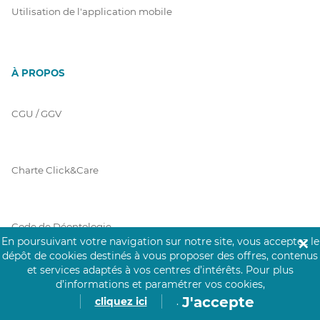
Utilisation de l'application mobile
À PROPOS
CGU / GGV
Charte Click&Care
Code de Déontologie
En poursuivant votre navigation sur notre site, vous acceptez le
✕
dépôt de cookies destinés à vous proposer des offres, contenus
et services adaptés à vos centres d’intérêts.
Pour plus
Mentions Légales
d’informations et paramétrer vos cookies,
J'accepte
cliquez ici
.