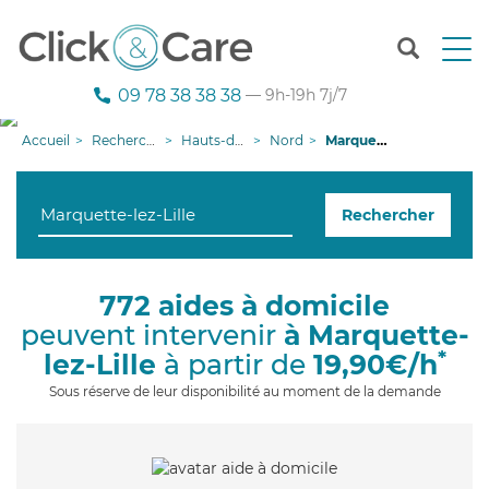
T
o
g
09 78 38 38 38
— 9h-19h 7j/7
g
l
Accueil
Recherche aide à domicile
Hauts-de-France
Nord
Marquette-lez-Lille
e
n
a
Rechercher
v
i
g
a
772 aides à domicile
t
peuvent intervenir
à Marquette-
i
o
*
lez-Lille
à partir de
19,90€/h
n
Sous réserve de leur disponibilité au moment de la demande