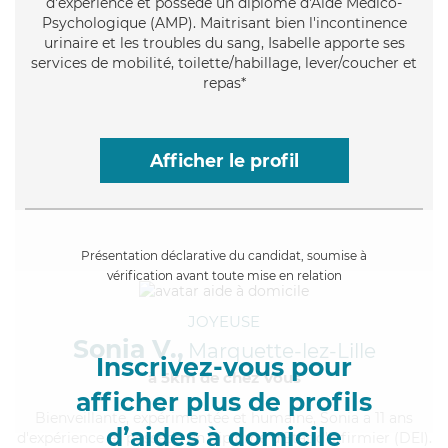
d'expérience et possède un diplôme d'Aide Médico-
Psychologique (AMP). Maitrisant bien l'incontinence
urinaire et les troubles du sang, Isabelle apporte ses
services de mobilité, toilette/habillage, lever/coucher et
repas*
Afficher le profil
Présentation déclarative du candidat, soumise à
vérification avant toute mise en relation
JOYEUSE
Sonia V.,
Marquette-lez-Lille
Inscrivez-vous pour
à 5km de chez Vous
afficher plus de profils
Bienveillante
, expérimentée et humaine, Sonia a 11 ans
d’aides à domicile
d'expérience et possède un diplôme d'Etat d'infirmier (DEI).