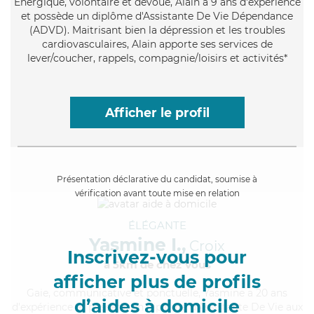
Énergique
, volontaire et dévoué, Alain a 9 ans d'expérience
et possède un diplôme d'Assistante De Vie Dépendance
(ADVD). Maitrisant bien la dépression et les troubles
cardiovasculaires, Alain apporte ses services de
lever/coucher, rappels, compagnie/loisirs et activités*
Afficher le profil
Présentation déclarative du candidat, soumise à
vérification avant toute mise en relation
ÉLÉGANTE
Yasmine I.,
Croix
Inscrivez-vous pour
à 5km de chez Vous
afficher plus de profils
Gaie
, communicative et ponctuelle, Yasmine a 20 ans
d’aides à domicile
d'expérience et possède un diplôme d'Assistante De Vie aux