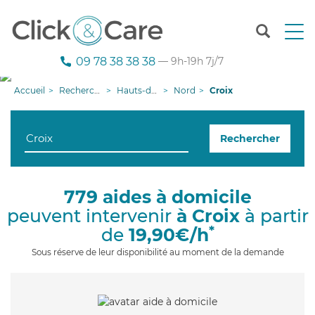
T
o
g
09 78 38 38 38
— 9h-19h 7j/7
g
l
Accueil
Recherche aide à domicile
Hauts-de-France
Nord
Croix
e
n
a
Rechercher
v
i
g
a
779 aides à domicile
t
peuvent intervenir
à Croix
à partir
i
o
*
de
19,90€/h
n
Sous réserve de leur disponibilité au moment de la demande