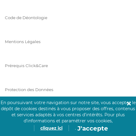
Code de Déontologie
Mentions Légales
Prérequis Click&Care
Protection des Données
En poursuivant votre navigation sur notre site, vous acceptez le
✕
dépôt de cookies destinés à vous proposer des offres, contenus
Vie Privée
et services adaptés à vos centres d’intérêts.
Pour plus
d’informations et paramétrer vos cookies,
J'accepte
cliquez ici
.