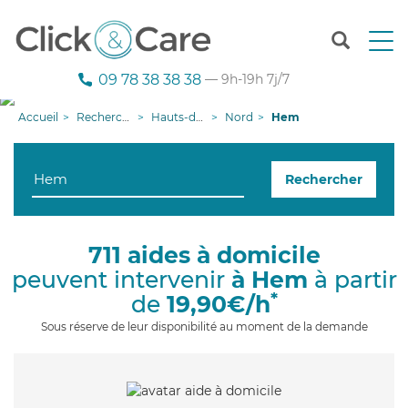
T
o
g
09 78 38 38 38
— 9h-19h 7j/7
g
l
Accueil
Recherche aide à domicile
Hauts-de-France
Nord
Hem
e
n
a
Rechercher
v
i
g
a
711 aides à domicile
t
peuvent intervenir
à Hem
à partir
i
o
*
de
19,90€/h
n
Sous réserve de leur disponibilité au moment de la demande