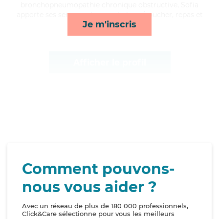
bronchopneumopathie chronique obstructive, Sofia
apporte ses services de rappels, lever/coucher, repas et
Je m'inscris
surveillance de nuit*
Afficher le profil
Comment pouvons-
nous vous aider ?
Avec un réseau de plus de 180 000 professionnels,
Click&Care sélectionne pour vous les meilleurs