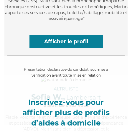
Sociales (CSS). Maitrisant bien la bronchopneumopathie
chronique obstructive et les troubles orthopédiques, Martin
apporte ses services de repas, toilette/habillage, mobilité et
lessive/repassage*
Afficher le profil
Présentation déclarative du candidat, soumise à
vérification avant toute mise en relation
ALTRUISTE
Sofia W.,
Lambersart
Inscrivez-vous pour
à 5km de chez Vous
afficher plus de profils
Fiable
, volontaire et minutieuse, Sofia a 14 ans d'expérience
d’aides à domicile
et possède un diplôme d'Assistante De Vie Dépendance
(ADVD). Maitrisant bien la dépression et la