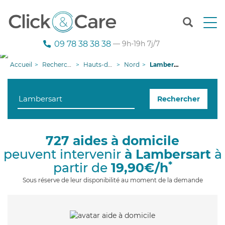
T
o
g
09 78 38 38 38
— 9h-19h 7j/7
g
l
Accueil
Recherche aide à domicile
Hauts-de-France
Nord
Lambersart
e
n
a
Rechercher
v
i
g
a
727 aides à domicile
t
peuvent intervenir
à Lambersart
à
i
o
*
partir de
19,90€/h
n
Sous réserve de leur disponibilité au moment de la demande