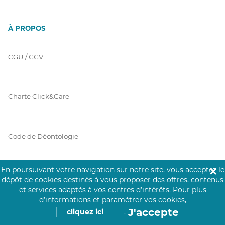
À PROPOS
CGU / GGV
Charte Click&Care
Code de Déontologie
En poursuivant votre navigation sur notre site, vous acceptez le
✕
Mentions Légales
dépôt de cookies destinés à vous proposer des offres, contenus
et services adaptés à vos centres d’intérêts.
Pour plus
d’informations et paramétrer vos cookies,
J'accepte
cliquez ici
.
Prérequis Click&Care