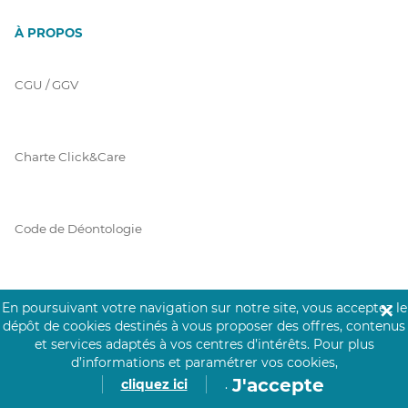
À PROPOS
CGU / GGV
Charte Click&Care
Code de Déontologie
Mentions Légales
En poursuivant votre navigation sur notre site, vous acceptez le
✕
dépôt de cookies destinés à vous proposer des offres, contenus
et services adaptés à vos centres d’intérêts.
Pour plus
d’informations et paramétrer vos cookies,
Prérequis Click&Care
J'accepte
cliquez ici
.