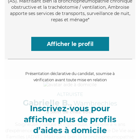
(AS). Maitrisant bien la bronchopneumopathie chronique
obstructive et la trachéotomie / ventilation, Ambroise
apporte ses services de transports, surveillance de nuit,
repas et ménage*
Afficher le profil
Présentation déclarative du candidat, soumise à
vérification avant toute mise en relation
ALTRUISTE
Gabrielle B.,
Wambrechies
Inscrivez-vous pour
à 5km de chez Vous
afficher plus de profils
Soigneuse
, joyeuse et rigoureuse, Gabrielle a 4 ans
d’aides à domicile
d'expérience et possède un diplôme d'Assistante De Vie aux
Familles (ADVF). Maitrisant bien la bronchopneumopathie