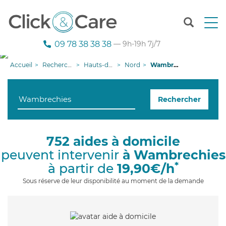
T
o
g
09 78 38 38 38
— 9h-19h 7j/7
g
l
Accueil
Recherche aide à domicile
Hauts-de-France
Nord
Wambrechies
e
n
a
Rechercher
v
i
g
a
752 aides à domicile
t
peuvent intervenir
à Wambrechies
i
o
*
à partir de
19,90€/h
n
Sous réserve de leur disponibilité au moment de la demande