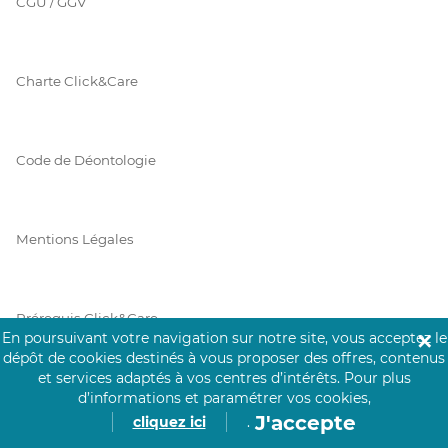
CGU / GGV
Charte Click&Care
Code de Déontologie
Mentions Légales
Prérequis Click&Care
En poursuivant votre navigation sur notre site, vous acceptez le
✕
dépôt de cookies destinés à vous proposer des offres, contenus
et services adaptés à vos centres d’intérêts.
Pour plus
Protection des Données
d’informations et paramétrer vos cookies,
J'accepte
cliquez ici
.