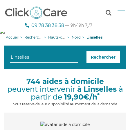
T
o
g
09 78 38 38 38
— 9h-19h 7j/7
g
l
Accueil
Recherche aide à domicile
Hauts-de-France
Nord
Linselles
e
n
a
Rechercher
v
i
g
a
744 aides à domicile
t
peuvent intervenir
à Linselles
à
i
o
*
partir de
19,90€/h
n
Sous réserve de leur disponibilité au moment de la demande