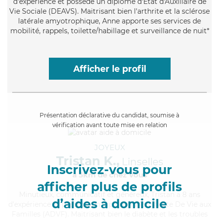
d'expérience et possède un diplôme d'État d'Auxiliaire de
Vie Sociale (DEAVS). Maitrisant bien l'arthrite et la sclérose
latérale amyotrophique, Anne apporte ses services de
mobilité, rappels, toilette/habillage et surveillance de nuit*
Afficher le profil
Présentation déclarative du candidat, soumise à
vérification avant toute mise en relation
JOYEUX
Tristan K.,
Linselles
Inscrivez-vous pour
à 5km de chez Vous
afficher plus de profils
Minutieux
, communicatif et généreux, Tristan a 8 ans
d’aides à domicile
d'expérience et possède un diplôme d'Assistante De Vie aux
Familles (ADVF). Maitrisant bien le diabète et les troubles