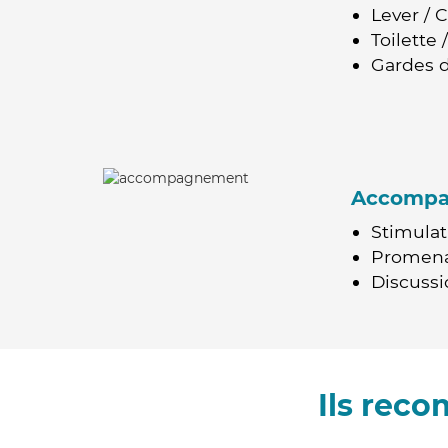
Lever / 
Toilette
Gardes d
Accomp
Stimulat
Promen
Discussio
Ils rec