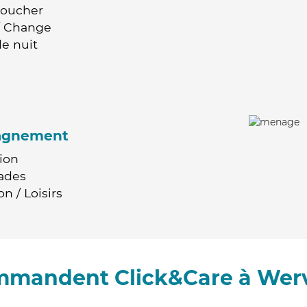
Coucher
 / Change
e nuit
agnement
ion
ades
n / Loisirs
ommandent Click&Care à Wer