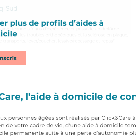
q-Sud
r plus de profils d’aides à
aine, Jeanne a 7 ans d'expérience et possède un diplôme
cile
isant bien les troubles orthopédiques et la sclérose en plaque,
 transports, lever/coucher, lessive/repassage et repas*
nscris
Care, l'aide à domicile de co
aux personnes âgées sont réalisés par Click&Care 
 de votre cadre de vie, d'une aide à domicile tem
cile permanente suite à une perte d'autonomie pl