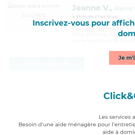
Jeanne V.,
Wervic
ÉLÉGANTE
à 5km de chez Vous
Inscrivez-vous pour affiche
Énergique
, rigoureuse et hum
domi
d'Etat d'infirmier (DEI). Maitr
Jeanne apporte ses services de
Je m'i
Afficher le profil
Click&
Les services 
Besoin d'une aide ménagère pour l'entretien
aide à domi