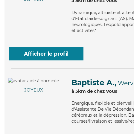
à 5km de chez Vous
Dynamique
, altruiste et att
d'Etat d'aide-soignant (AS). M
neurologiques, Leopold apporte
et activités*
Afficher le profil
Baptiste A.,
Werv
JOYEUX
à 5km de chez Vous
Énergique
, flexible et bienve
d'Assistante De Vie Dépendanc
cérébraux et la dépression, Bap
courses/livraison et lessive/r