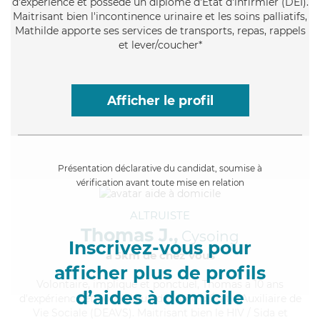
d'expérience et possède un diplôme d'Etat d'infirmier (DEI).
Maitrisant bien l'incontinence urinaire et les soins palliatifs,
Mathilde apporte ses services de transports, repas, rappels
et lever/coucher*
Afficher le profil
Présentation déclarative du candidat, soumise à
vérification avant toute mise en relation
ALTRUISTE
Thomas J.,
Cysoing
Inscrivez-vous pour
à 5km de chez Vous
afficher plus de profils
Volontaire
, impliqué et ponctuel, Thomas a 10 ans
d’aides à domicile
d'expérience et possède un diplôme d'État d'Auxiliaire de
Vie Sociale (DEAVS). Maitrisant bien le HIV / Sida et