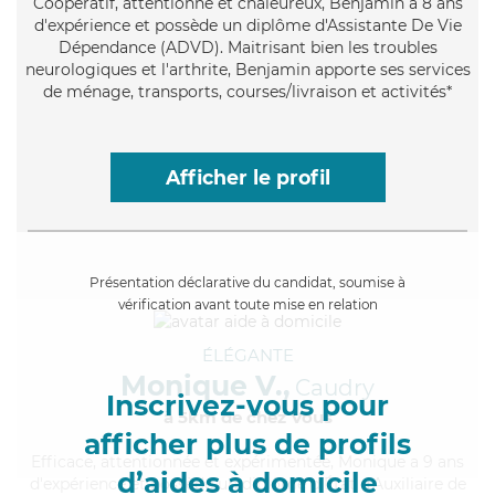
Coopératif
, attentionné et chaleureux, Benjamin a 8 ans
d'expérience et possède un diplôme d'Assistante De Vie
Dépendance (ADVD). Maitrisant bien les troubles
neurologiques et l'arthrite, Benjamin apporte ses services
de ménage, transports, courses/livraison et activités*
Afficher le profil
Présentation déclarative du candidat, soumise à
vérification avant toute mise en relation
ÉLÉGANTE
Monique V.,
Caudry
Inscrivez-vous pour
à 5km de chez Vous
afficher plus de profils
Efficace
, attentionnée et expérimentée, Monique a 9 ans
d’aides à domicile
d'expérience et possède un diplôme d'État d'Auxiliaire de