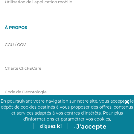
Utilisation de l'application mobile
À PROPOS
CGU / GGV
Charte Click&Care
Code de Déontologie
En poursuivant votre navigation sur notre site, vous acceptez le
✕
dépôt de cookies destinés à vous proposer des offres, contenus
et services adaptés à vos centres d’intérêts.
Pour plus
Mentions Légales
d’informations et paramétrer vos cookies,
J'accepte
cliquez ici
.