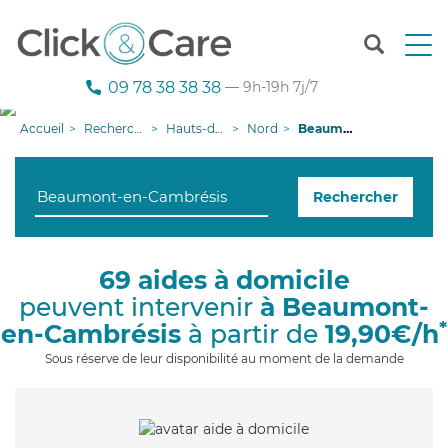
T
o
g
09 78 38 38 38
— 9h-19h 7j/7
g
l
Accueil
Recherche aide à domicile
Hauts-de-France
Nord
Beaumont-en-Cambrésis
e
n
a
Rechercher
v
i
g
a
69 aides à domicile
t
peuvent intervenir
à Beaumont-
i
o
*
en-Cambrésis
à partir de
19,90€/h
n
Sous réserve de leur disponibilité au moment de la demande