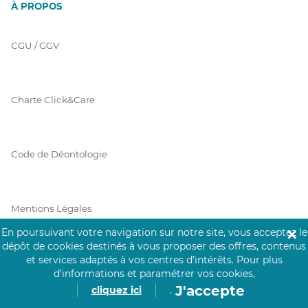
À PROPOS
CGU / GGV
Charte Click&Care
Code de Déontologie
Mentions Légales
En poursuivant votre navigation sur notre site, vous acceptez le
✕
dépôt de cookies destinés à vous proposer des offres, contenus
et services adaptés à vos centres d’intérêts.
Pour plus
Prérequis Click&Care
d’informations et paramétrer vos cookies,
J'accepte
cliquez ici
.