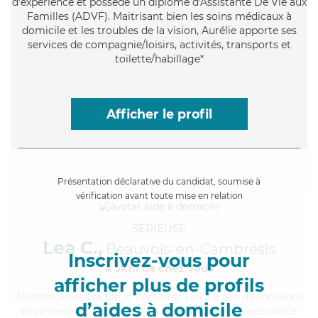
d'expérience et possède un diplôme d'Assistante De Vie aux
Familles (ADVF). Maitrisant bien les soins médicaux à
domicile et les troubles de la vision, Aurélie apporte ses
services de compagnie/loisirs, activités, transports et
toilette/habillage*
Afficher le profil
Présentation déclarative du candidat, soumise à
vérification avant toute mise en relation
SÉRIEUSE
Lea C.,
Beauvois-en-Cambrésis
Inscrivez-vous pour
à 5km de chez Vous
afficher plus de profils
Attentionnée
, flexible et humaine, Lea a 8 ans d'expérience
d’aides à domicile
et possède un diplôme d'Assistante De Vie Dépendance