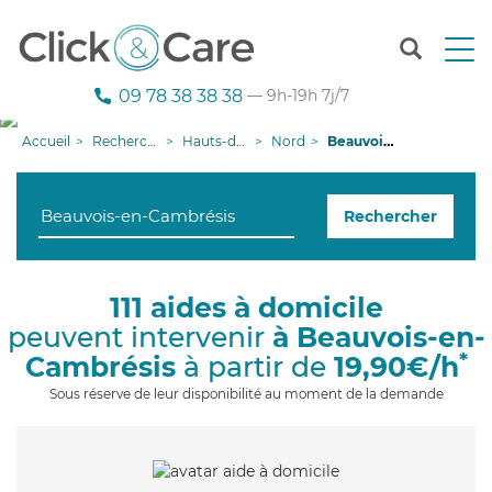
T
o
g
09 78 38 38 38
— 9h-19h 7j/7
g
l
Accueil
Recherche aide à domicile
Hauts-de-France
Nord
Beauvois-en-Cambrésis
e
n
a
Rechercher
v
i
g
a
111 aides à domicile
t
peuvent intervenir
à Beauvois-en-
i
o
*
Cambrésis
à partir de
19,90€/h
n
Sous réserve de leur disponibilité au moment de la demande