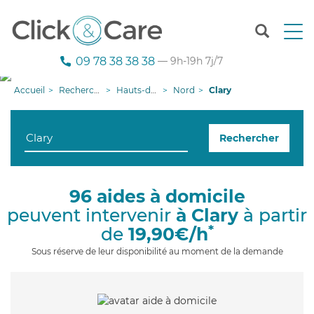
T
o
g
09 78 38 38 38
— 9h-19h 7j/7
g
l
Accueil
Recherche aide à domicile
Hauts-de-France
Nord
Clary
e
n
a
Rechercher
v
i
g
a
96 aides à domicile
t
peuvent intervenir
à Clary
à partir
i
o
*
de
19,90€/h
n
Sous réserve de leur disponibilité au moment de la demande