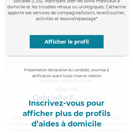
Sociales (CSS). Maitrisant bien les soins médicaux à
domicile et les troubles rénaux ou urologiques, Catherine
apporte ses services de compagnie/loisirs, lever/coucher,
activités et lessive/repassage*
Afficher le profil
Présentation déclarative du candidat, soumise à
vérification avant toute mise en relation
SÉRIEUSE
Gabrielle F.,
Caudry
Inscrivez-vous pour
à 5km de chez Vous
afficher plus de profils
Soigneuse
, infatiguable et altruiste, Gabrielle a 4 ans
d’aides à domicile
d'expérience et possède un diplôme d'Assistante De Vie
Dépendance (ADVD). Maitrisant bien la trachéotomie /