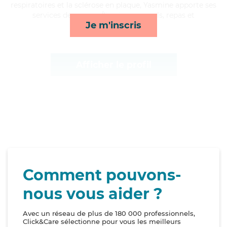
respiratoires et la sclérose en plaque, Yasmine apporte ses
services de courses/livraison, rappels, repas et
Je m'inscris
toilette/habillage*
Afficher le profil
Comment pouvons-
nous vous aider ?
Avec un réseau de plus de 180 000 professionnels,
Click&Care sélectionne pour vous les meilleurs