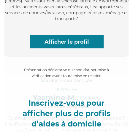
(DEAVS). Maitrisant bien la sclérose latérale amyotrophique
et les accidents vasculaires cérébraux, Lea apporte ses
services de courses/livraison, compagnie/loisirs, ménage et
transports*
Afficher le profil
Présentation déclarative du candidat, soumise à
vérification avant toute mise en relation
JOYEUSE
Yasmine M.,
Quiévy
Inscrivez-vous pour
à 5km de chez Vous
afficher plus de profils
Communicative
, généreuse et enthousiaste, Yasmine a 11
d’aides à domicile
ans d'expérience et possède un diplôme d'Assistante De Vie
aux Familles (ADVF). Maitrisant bien les troubles