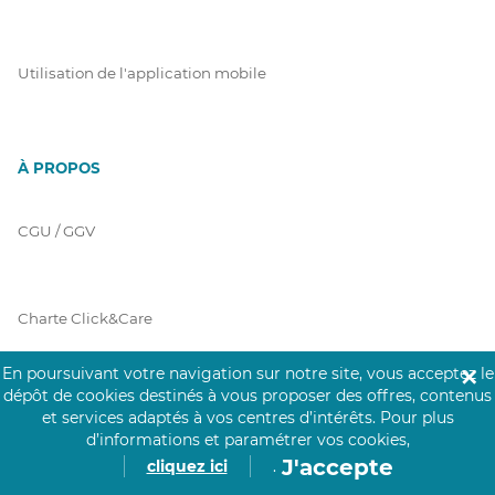
Utilisation de l'application mobile
À PROPOS
CGU / GGV
Charte Click&Care
En poursuivant votre navigation sur notre site, vous acceptez le
✕
dépôt de cookies destinés à vous proposer des offres, contenus
Code de Déontologie
et services adaptés à vos centres d’intérêts.
Pour plus
d’informations et paramétrer vos cookies,
J'accepte
cliquez ici
.
Mentions Légales