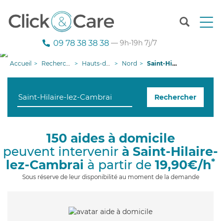
T
o
g
09 78 38 38 38
— 9h-19h 7j/7
g
l
Accueil
Recherche aide à domicile
Hauts-de-France
Nord
Saint-Hilaire-lez-Cambrai
e
n
a
Rechercher
v
i
g
a
150 aides à domicile
t
peuvent intervenir
à Saint-Hilaire-
i
o
*
lez-Cambrai
à partir de
19,90€/h
n
Sous réserve de leur disponibilité au moment de la demande