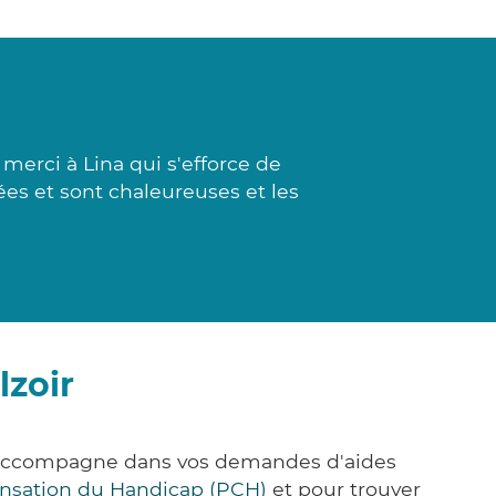
erci à Lina qui s'efforce de
sées et sont chaleureuses et les
lzoir
us accompagne dans vos demandes d'aides
nsation du Handicap (PCH)
et pour trouver