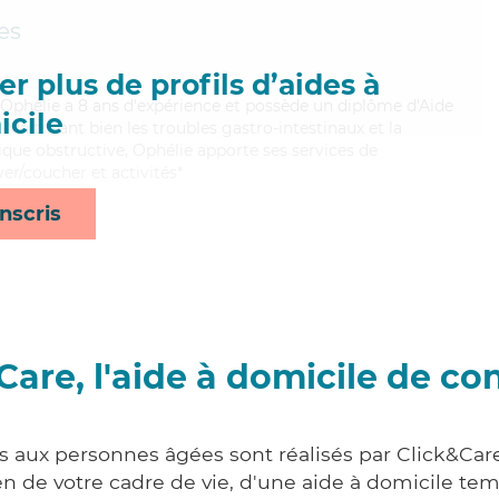
es
r plus de profils d’aides à
, Ophélie a 8 ans d'expérience et possède un diplôme d'Aide
cile
aitrisant bien les troubles gastro-intestinaux et la
e obstructive, Ophélie apporte ses services de
ever/coucher et activités*
nscris
Care, l'aide à domicile de co
s aux personnes âgées sont réalisés par Click&Care
 de votre cadre de vie, d'une aide à domicile tem