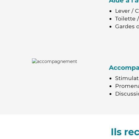
Aide à l
Lever / 
Toilette
Gardes d
Accomp
Stimulat
Promen
Discussio
Ils r