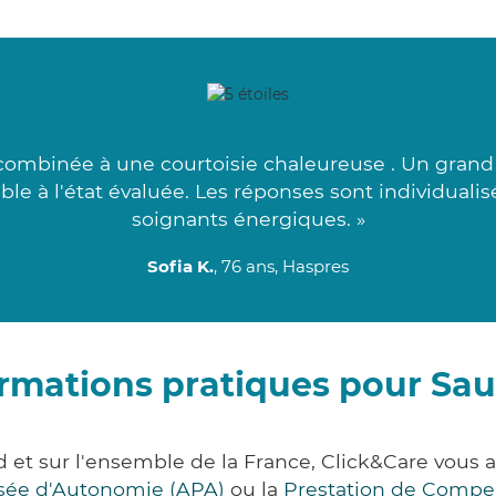
combinée à une courtoisie chaleureuse . Un grand m
able à l'état évaluée. Les réponses sont individuali
soignants énergiques. »
Sofia K.
, 76 ans, Haspres
rmations pratiques pour Sau
d et sur l'ensemble de la France, Click&Care vo
lisée d'Autonomie (APA)
ou la
Prestation de Compe