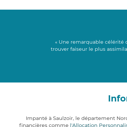
« Une remarquable célérité 
trouver faiseur le plus assimil
Info
Impanté à Saulzoir, le département Nor
financières comme
l'Allocation Personna