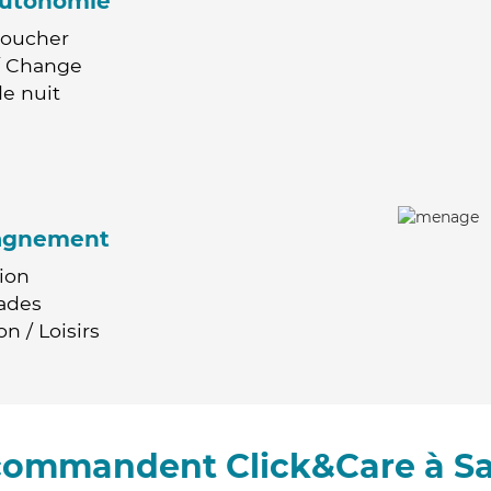
'autonomie
Coucher
 / Change
e nuit
agnement
ion
ades
n / Loisirs
ecommandent Click&Care à Sa