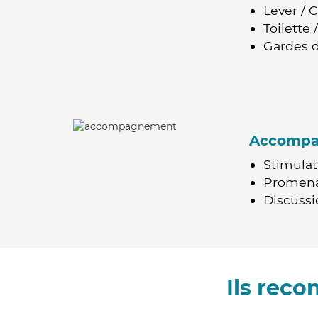
Lever / 
Toilette
Gardes d
Accomp
Stimulat
Promen
Discussio
Ils rec