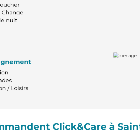
Coucher
 / Change
e nuit
agnement
ion
ades
n / Loisirs
ommandent Click&Care à Sain