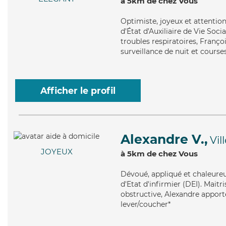
à 5km de chez Vous
Optimiste
, joyeux et attenti
d'État d'Auxiliaire de Vie Soci
troubles respiratoires, Franço
surveillance de nuit et courses
Afficher le profil
Alexandre V.,
Vil
JOYEUX
à 5km de chez Vous
Dévoué
, appliqué et chaleure
d'Etat d'infirmier (DEI). Mait
obstructive, Alexandre apporte
lever/coucher*