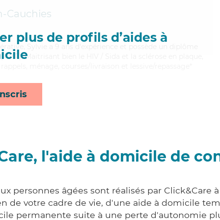
en-Cauchies
r plus de profils d’aides à
érative, Sylvie a 9 ans d'expérience et possède un diplôme
cile
MP). Maitrisant bien le HIV / Sida et la sclérose en plaque,
 rappels, ménage, courses/livraison et lessive/repassage*
nscris
Care, l'aide à domicile de co
aux personnes âgées sont réalisés par Click&Care à
 de votre cadre de vie, d'une aide à domicile tem
cile permanente suite à une perte d'autonomie pl