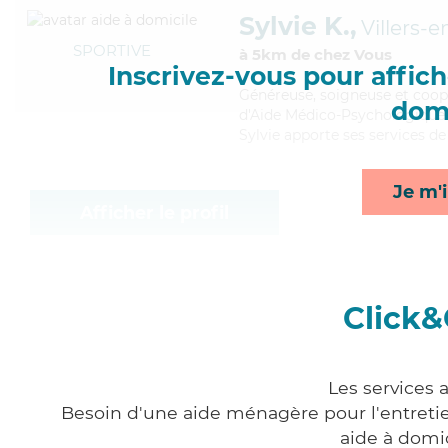
Sylvie K.,
Villers-
SPORTIVE
à 5km de chez Vous
Inscrivez-vous pour affiche
Généreuse
, soigneuse et coop
domi
d'Aide Médico-Psychologique (A
Sylvie apporte ses services de
Je m'i
Afficher le profil
Click&
Les services 
Besoin d'une aide ménagère pour l'entretien
aide à domi