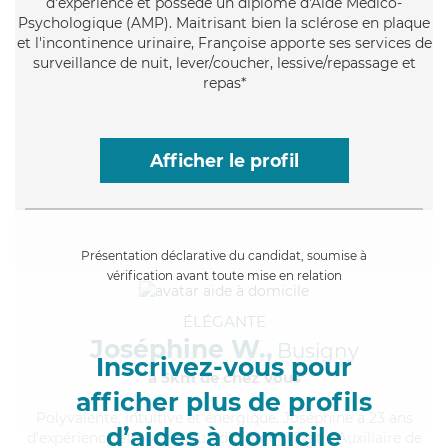
d'expérience et possède un diplôme d'Aide Médico-
Psychologique (AMP). Maitrisant bien la sclérose en plaque
et l'incontinence urinaire, Françoise apporte ses services de
surveillance de nuit, lever/coucher, lessive/repassage et
repas*
Afficher le profil
Présentation déclarative du candidat, soumise à
vérification avant toute mise en relation
ÉLÉGANTE
Joséphine W.,
Busigny
Inscrivez-vous pour
à 5km de chez Vous
afficher plus de profils
Polyvalente
, intuitive et énergique, Joséphine a 23 ans
d’aides à domicile
d'expérience et possède un diplôme d'État d'Auxiliaire de