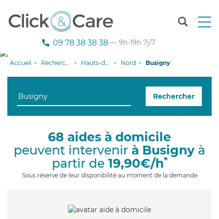
T
o
g
09 78 38 38 38
— 9h-19h 7j/7
g
l
Accueil
Recherche aide à domicile
Hauts-de-France
Nord
Busigny
e
n
a
Rechercher
v
i
g
a
68 aides à domicile
t
peuvent intervenir
à Busigny
à
i
o
*
partir de
19,90€/h
n
Sous réserve de leur disponibilité au moment de la demande