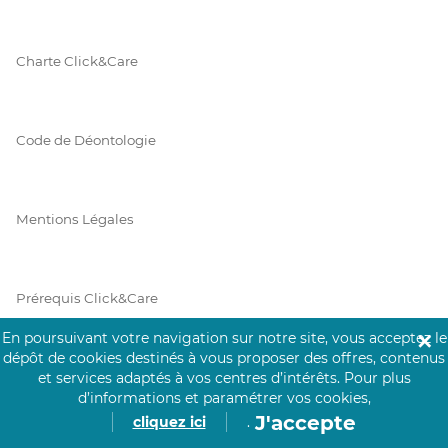
Charte Click&Care
Code de Déontologie
Mentions Légales
Prérequis Click&Care
En poursuivant votre navigation sur notre site, vous acceptez le
✕
dépôt de cookies destinés à vous proposer des offres, contenus
Protection des Données
et services adaptés à vos centres d’intérêts.
Pour plus
d’informations et paramétrer vos cookies,
J'accepte
cliquez ici
.