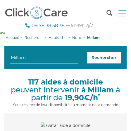
T
o
g
09 78 38 38 38
— 9h-19h 7j/7
g
l
Accueil
Recherche aide à domicile
Hauts-de-France
Nord
Millam
e
n
a
Rechercher
v
i
g
a
117 aides à domicile
t
peuvent intervenir
à Millam
à
i
o
*
partir de
19,90€/h
n
Sous réserve de leur disponibilité au moment de la demande