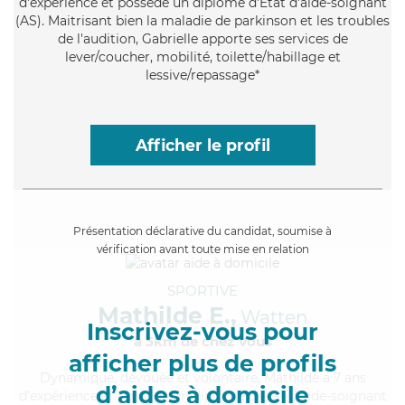
d'expérience et possède un diplôme d'Etat d'aide-soignant
(AS). Maitrisant bien la maladie de parkinson et les troubles
de l'audition, Gabrielle apporte ses services de
lever/coucher, mobilité, toilette/habillage et
lessive/repassage*
Afficher le profil
Présentation déclarative du candidat, soumise à
vérification avant toute mise en relation
SPORTIVE
Mathilde E.,
Watten
Inscrivez-vous pour
à 5km de chez Vous
afficher plus de profils
Dynamique
, dévouée et volontaire, Mathilde a 7 ans
d’aides à domicile
d'expérience et possède un diplôme d'Etat d'aide-soignant