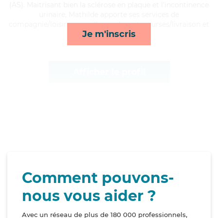
(AS). Maitrisant bien la sclérose en plaque et l'incontinence
urinaire, Mathilde apporte ses services de
compagnie/loisirs, surveillance de nuit, courses/livraison et
Je m'inscris
lever/coucher*
Afficher le profil
Comment pouvons-
nous vous aider ?
Avec un réseau de plus de 180 000 professionnels,