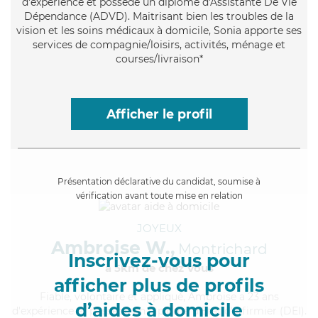
d'expérience et possède un diplôme d'Assistante De Vie
Dépendance (ADVD). Maitrisant bien les troubles de la
vision et les soins médicaux à domicile, Sonia apporte ses
services de compagnie/loisirs, activités, ménage et
courses/livraison*
Afficher le profil
Présentation déclarative du candidat, soumise à
vérification avant toute mise en relation
JOYEUX
Ambroise W.,
Montrichard
Inscrivez-vous pour
à 5km de chez Vous
afficher plus de profils
Fiable
, volontaire et appliqué, Ambroise a 23 ans
d’aides à domicile
d'expérience et possède un diplôme d'Etat d'infirmier (DEI).