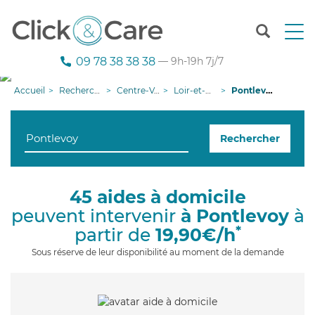
T
o
g
09 78 38 38 38
— 9h-19h 7j/7
g
l
Accueil
Recherche aide à domicile
Centre-Val de Loire
Loir-et-Cher
Pontlevoy
e
n
a
Rechercher
v
i
g
a
45 aides à domicile
t
peuvent intervenir
à Pontlevoy
à
i
o
*
partir de
19,90€/h
n
Sous réserve de leur disponibilité au moment de la demande