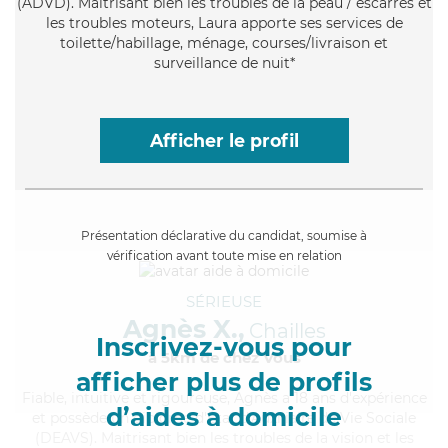
(ADVD). Maitrisant bien les troubles de la peau / escarres et
les troubles moteurs, Laura apporte ses services de
toilette/habillage, ménage, courses/livraison et
surveillance de nuit*
Afficher le profil
Présentation déclarative du candidat, soumise à
vérification avant toute mise en relation
SÉRIEUSE
Agnès X.,
Chailles
Inscrivez-vous pour
à 5km de chez Vous
afficher plus de profils
Fiable
, intuitive et rigoureuse, Agnès a 18 ans d'expérience
d’aides à domicile
et possède un diplôme d'État d'Auxiliaire de Vie Sociale
(DEAVS). Maitrisant bien les troubles de la vision et les