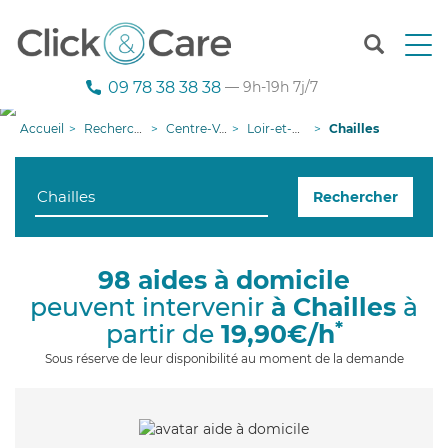
T
o
g
09 78 38 38 38
— 9h-19h 7j/7
g
l
Accueil
Recherche aide à domicile
Centre-Val de Loire
Loir-et-Cher
Chailles
e
n
a
Rechercher
v
i
g
a
98 aides à domicile
t
peuvent intervenir
à Chailles
à
i
o
*
partir de
19,90€/h
n
Sous réserve de leur disponibilité au moment de la demande