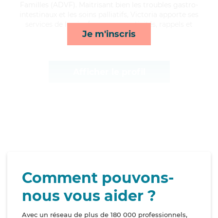
Familles (ADVF). Maitrisant bien les troubles gastro-
intestinaux et les soins palliatifs, Victoria apporte ses
services de lessive/repassage, activités, rappels et
Je m'inscris
courses/livraison*
Afficher le profil
Comment pouvons-
nous vous aider ?
Avec un réseau de plus de 180 000 professionnels,