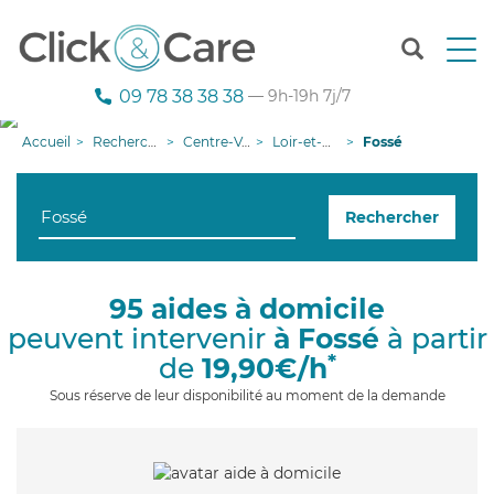
T
o
g
09 78 38 38 38
— 9h-19h 7j/7
g
l
Accueil
Recherche aide à domicile
Centre-Val de Loire
Loir-et-Cher
Fossé
e
n
a
Rechercher
v
i
g
a
95 aides à domicile
t
peuvent intervenir
à Fossé
à partir
i
o
*
de
19,90€/h
n
Sous réserve de leur disponibilité au moment de la demande