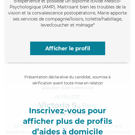
d'expérience et possède un diplôme d'Aide Médico-
Psychologique (AMP). Maitrisant bien les troubles de la
vision et la convalescence postopératoire, Marie apporte
ses services de compagnie/loisirs, toilette/habillage,
lever/coucher et ménage*
Afficher le profil
Présentation déclarative du candidat, soumise à
vérification avant toute mise en relation
ALTRUISTE
Victoria S.,
Blois
Inscrivez-vous pour
à 5km de chez Vous
afficher plus de profils
Volontaire
, efficace et attentionnée, Victoria a 7 ans
d’aides à domicile
d'expérience et possède un diplôme d'Assistante De Vie aux