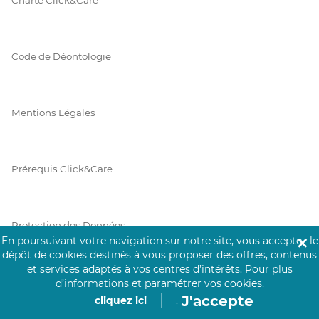
Code de Déontologie
Mentions Légales
Prérequis Click&Care
Protection des Données
En poursuivant votre navigation sur notre site, vous acceptez le
✕
dépôt de cookies destinés à vous proposer des offres, contenus
et services adaptés à vos centres d’intérêts.
Pour plus
Vie Privée
d’informations et paramétrer vos cookies,
J'accepte
cliquez ici
.